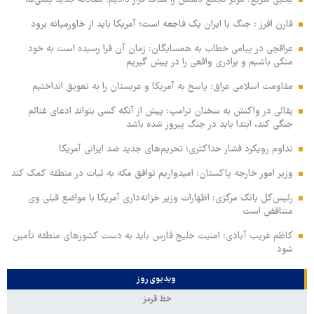
یحیی سریع: مرکز تجمع دشمن را هدف قرار دادیم؛ معادله جدید یمنی‌ها
فارن افرز : جنگ با ایران یک فاجعه است؛ آمریکا باید از خاورمیانه برود
عراقچی در پیامی خطاب به همسایگان: زمان آن فرا رسیده است به خود
متکی باشیم و برادری واقعی را در پیش گیریم
مقاومت اسلامی عراق: پاسخ به آمریکا و عربستان را به تعویق انداختیم
بقائی در واکنش به سخنان ترامپ: پیش از آنکه کسی بتواند ادعای غنائم
جنگی کند، ابتدا باید در جنگ پیروز شده باشد
تداوم رویکرد فشار حداکثری؛ تحریم‌های جدید ضد ایرانی آمریکا
وزیر امور خارجه پاکستان: امیدواریم توافق مکه به ثبات در منطقه کمک کند
رئیس‌کل بانک مرکزی: اظهارات وزیر خزانه‌داری آمریکا با مواضع قبلی وی
متناقض است
کاظم غریب آبادی: امنیت خلیج فارس باید به دست کشورهای منطقه تأمین
شود
ویدیوی روز
خط قرمز