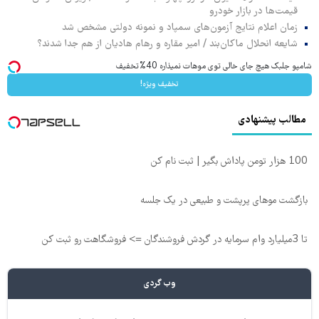
قیمت‌ها در بازار خودرو
زمان اعلام نتایج آزمون‌های سمپاد و نمونه دولتی مشخص شد
شایعه انحلال ماکان‌بند / امیر مقاره و رهام هادیان از هم جدا شدند؟
شامپو جلبک هیچ جای خالی توی موهات نمیذاره 40%تخفیف
تخفیف ویژه!
مطالب پیشنهادی
100 هزار تومن پاداش بگیر | ثبت نام کن
بازگشت موهای پرپشت و طبیعی در یک جلسه
تا 3میلیارد وام سرمایه در گردش فروشندگان => فروشگاهت رو ثبت کن
وب گردی