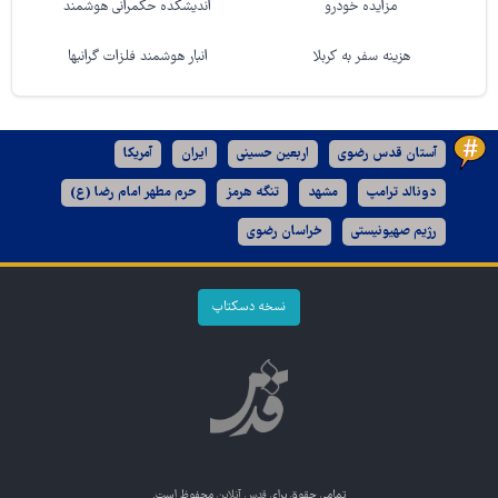
مزایده خودرو
اندیشکده حکمرانی هوشمند
هزینه سفر به کربلا
انبار هوشمند فلزات گرانبها
آستان قدس رضوی
اربعین حسینی
ایران
آمریکا
دونالد ترامپ
مشهد
تنگه هرمز
حرم مطهر امام رضا (ع)
رژیم صهیونیستی
خراسان رضوی
نسخه دسکتاپ
تمامی حقوق برای
قدس آنلاین
محفوظ است.