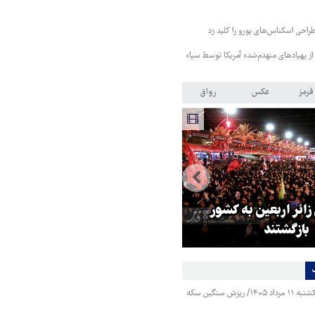
طراحی اسکناس‌های یورو را کلید زد
از پهپادهای منهدم‌شده آمریکا توسط سپاه
قرمز
عکس
رواق
 زائر اربعین به کشور
هماهنگی محور مقاومت، آمریکا ر
بازگشتند
در منطقه درمانده کرد
قیمت طلا و سکه یکشنبه ۱۱ مرداد ۱۴۰۵/ ریزش سنگین سکه