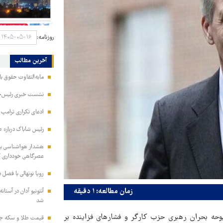
روزنامه:
آخرین مطالب
مابه‌التفاوت حقوق 
نشست خبری رئیس‌جمه
ادعای تکراری ترامپ د
رئیس شاباک درباره 
هشدار هواشناسی به 
عصرگاهی خودداری ک
رویا نونهالی با فصل 
زمان مطالعه: ۱ دقیقه
آنتونیو آدان در آستا
شد
بوحه بحران رهبری حزب کارگر و فشارهای فزاینده بر