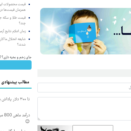
همزمان قیمت‌ها در ب
چند؟
زمان اعلام نتایج آ
شایعه انحلال ماکان‌ب
شدند؟
جای زخم و بخیه داری؟؟ 3 هفته‌ای محوش کن
مطالب پیشنهادی
تا ۳۰۰ دلار پاداش برای ثبت نام جدید در بروکر اینوسلو
درآم
😉