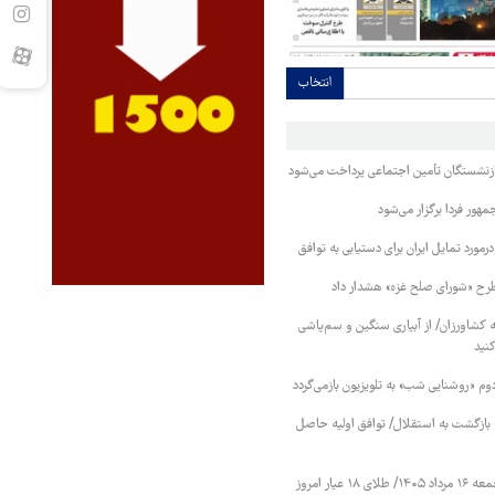
انتخاب
بازنشستگان تأمین اجتماعی پرداخت می‌شود
ور فردا برگزار می‌شود
رمورد تمایل ایران برای دستیابی به توافق
طرح «شورای صلح غزه» هشدار داد
کشاورزان/ از آبیاری سنگین و سم‌پاشی
نید
دوم «روشنایی شب» به تلویزیون بازمی‌گردد
نه بازگشت به استقلال/ توافق اولیه حاصل
قیمت طلا و سکه جمعه ۱۶ مرداد ۱۴۰۵/ طلای ۱۸ عیار امروز