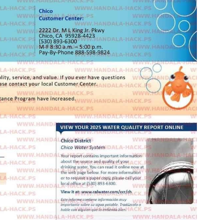
بازگشایی تنگه هرمز منوط به
پذیرش شروط ایران از سوی آمریکا
پزشکیان: گفت‌و
است
مجبور به ه