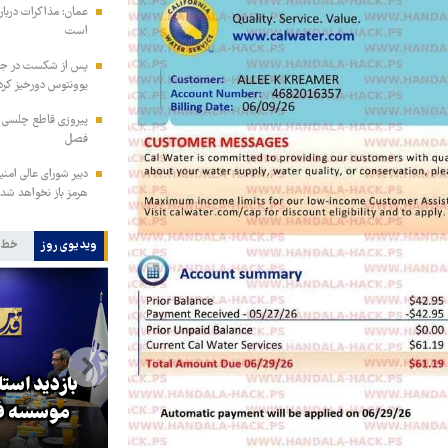
عمان: مذاکرات دربار
است
پس از شکست در جذب
یوونتوس دورخیز کرد
پیروزی قاطع چلسی بر
فصل
دبیر شورای عالی امنی
هرمز باز نخواهد شد
ویدیوی روز
خط 
بازدید استاندار خراسان رضوی از
گوها آمریکا را
موسسه فرهنگی قدس در روز
مراهی کرد
خبرنگار