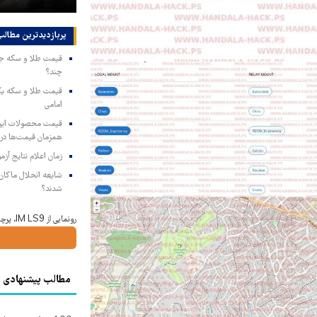
پربازدیدترین‌ مطالب
چند؟
امامی
همزمان قیمت‌ها در ب
زمان اعلام نتایج آ
شایعه انحلال ماکان‌ب
شدند؟
رونمایی از IM LS9، پرچم‌دار فوق‌لوکس EREV وارد بازار ایران شد
مطالب پیشنهادی