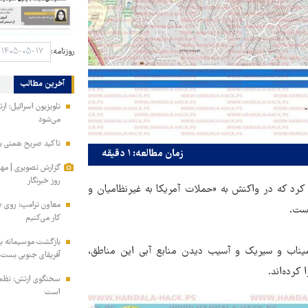
روزنامه:
آخرین مطالب
تلویزیون اسرائیل: ار
می‌شود
تاکید صریح همتی بر 
زمان مطالعه: ۱ دقیقه
گزارش تصویری | مه
روز خبرنگار
 کرد که در واکنش به «حملات آمریکا به غیرنظامیان و
معاون ترامپ: روی طر
است.
کار می‌کنیم
بازگشت موسیمانه به 
میناب و سیریک و آسیب دیدن منابع آبی این مناطق،
آفریقای جنوبی بست
کرده‌اند.
سخنگوی ارتش: نظم ا
است