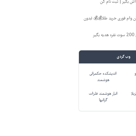
 تومان وام فوری خرید طلا💰💰 (بدون
ر
وب گردی
اندیشکده حکمرانی
هوشمند
بلا
انبار هوشمند فلزات
گرانبها