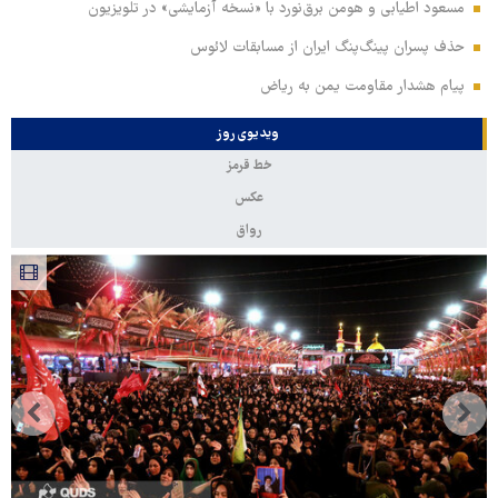
مسعود اطیابی و هومن برق‌نورد با «نسخه آزمایشی» در تلویزیون
حذف پسران پینگ‌پنگ ایران از مسابقات لائوس
پیام هشدار مقاومت یمن به ریاض
ویدیوی روز
خط قرمز
عکس
رواق