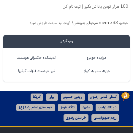
100 هزار تومن پاداش بگیر | ثبت نام کن
خودرو mvm x33 میخوای بفروشی؟ اینجا به سرعت فروش میره
وب گردی
مزایده خودرو
اندیشکده حکمرانی هوشمند
هزینه سفر به کربلا
انبار هوشمند فلزات گرانبها
آستان قدس رضوی
اربعین حسینی
ایران
آمریکا
دونالد ترامپ
مشهد
تنگه هرمز
حرم مطهر امام رضا (ع)
رژیم صهیونیستی
خراسان رضوی