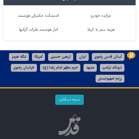
مزایده خودرو
اندیشکده حکمرانی هوشمند
هزینه سفر به کربلا
انبار هوشمند فلزات گرانبها
آستان قدس رضوی
ایران
اربعین حسینی
آمریکا
تنگه هرمز
دونالد ترامپ
مشهد
حرم مطهر امام رضا (ع)
خراسان رضوی
رژیم صهیونیستی
نسخه دسکتاپ