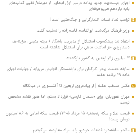
اجرای زیست‌بوم جدید برنامه درسی اول ابتدایی از مهرماه/ تغییر کتاب‌های
پایه یازدهم فنی‌وحرفه‌ای
ترامپ نماد فساد، اقتدارگرایی و جنگ‌طلبی است!
وزیر فرهنگ درگذشت ابوالقاسم قاسم‌زاده را تسلیت گفت
انتقاد تند پیشکسوت استقلال از مدیریت باشگاه / میثم منیعی: هزینه‌ها،
دستاوردی جز انباشت بدهی برای استقلال نداشته است
۳ میلیون زائر اربعین به کشور بازگشتند
سابقه خدمت برخی کارکنان برای بازنشستگی افزایش می‌یابد / جزئیات اجرای
ماده ۲۹ برنامه هفتم
عکس منتخب هفته | از پیاده‌روی اربعین تا آتشسوزی در میانکاله
مهران غفوریان: برای «سلمان فارسی» قرارداد بستم، اما هنوز نقشم مشخص
نیست
قیمت طلا و سکه پنجشنبه ۱۵ مرداد ۱۴۰۵/ قیمت سکه امامی به ۱۸۶میلیون
تومان رسید!
مالخر سابقه‌دار: قطعات خودرو را با مواد معاوضه می‌کردیم