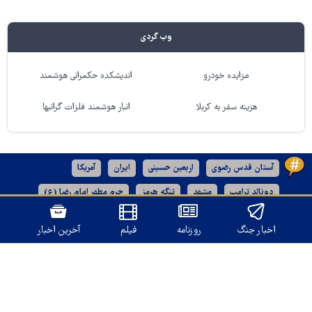
وب گردی
مزایده خودرو
اندیشکده حکمرانی هوشمند
هزینه سفر به کربلا
انبار هوشمند فلزات گرانبها
آستان قدس رضوی
اربعین حسینی
ایران
آمریکا
دونالد ترامپ
مشهد
تنگه هرمز
حرم مطهر امام رضا (ع)
رژیم صهیونیستی
کربلا
اخبار جنگ
روزنامه
فیلم
آخرین اخبار
نسخه دسکتاپ