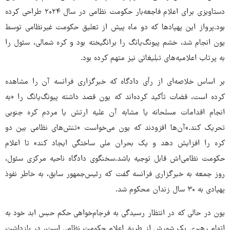
دستاویزی برای اعلام فاجعه‌بار حکومت نظامی در سال ۲۰۲۴ طراحی کرده
بود.پرواز این پهپادها که دو ماه پیش از تعلیق حکومت غیرنظامی توسط
یون انجام شد، خشم پیونگ‌یانگ را برانگیخته بود و کره شمالی، سئول را
به پرتاب اعلامیه‌های تبلیغاتی نیز متهم کرده بود.
بر اساس خلاصه‌ای از رأی دادگاه که خبرگزاری فرانسه آن را مشاهده
کرده است، قضات تأکید کرده‌اند که یون قصد داشته پیونگ‌یانگ را «به
انجام اقدامات مسلحانه یا مشابه آن علیه ارتش یا مردم کره جنوبی
تحریک کند.»آن‌ها افزودند که یون می‌خواست «تنش‌های نظامی بین دو
کره را افزایش دهد و یک بحران ملی ساختگی ایجاد کند» تا اعلام
حکومت نظامی‌اش قابل توجیه باشد.سخنگوی دادگاه ناحیه مرکزی سئول،
روز جمعه به خبرگزاری فرانسه گفت که رئیس‌جمهور سابق، به خاطر نفوذ
پهپادی به ۳۰ سال زندان محکوم شد.
یون در حالی که در انتظار رسیدگی به فرجام‌خواهی حکم حبس ابد خود به
اتهام رهبری یک شورش از طریق اعلام حکومت نظامی است، در بازداشت