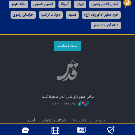
آستان قدس رضوی
ایران
آمریکا
اربعین حسینی
تنگه هرمز
حرم مطهر امام رضا (ع)
مشهد
دونالد ترامپ
خراسان رضوی
دهه آخر ماه صفر
نسخه دسکتاپ
تمامی حقوق برای
قدس آنلاین
محفوظ است.
طراحی و تولید: نستوه
درباره ما
تماس با ما
بازرگانی و تبلیغات
آرشیو