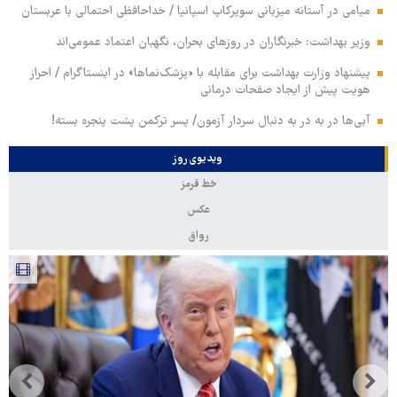
میامی در آستانه میزبانی سوپرکاپ اسپانیا / خداحافظی احتمالی با عربستان
وزیر بهداشت: خبرنگاران در روزهای بحران، نگهبان اعتماد عمومی‌اند
پیشنهاد وزارت بهداشت برای مقابله با «پزشک‌نماها» در اینستاگرام / احراز
هویت پیش از ایجاد صفحات درمانی
آبی‌ها در به در به دنبال سردار آزمون/ پسر ترکمن پشت پنجره بسته!
ویدیوی روز
خط قرمز
عکس
رواق