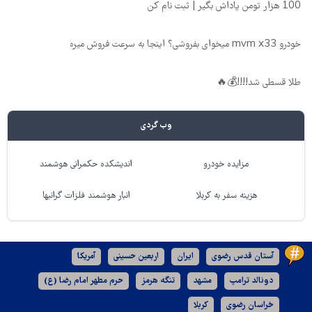
100 هزار تومن پاداش بگیر | ثبت نام کن
خودرو mvm x33 میخوای بفروشی؟ اینجا به سرعت فروش میره
طلا قسطی شد!!!!💰🔥
وب گردی
مزایده خودرو
اندیشکده حکمرانی هوشمند
هزینه سفر به کربلا
انبار هوشمند فلزات گرانبها
آستان قدس رضوی
ایران
اربعین حسینی
آمریکا
دونالد ترامپ
مشهد
تنگه هرمز
حرم مطهر امام رضا (ع)
خراسان رضوی
کربلا