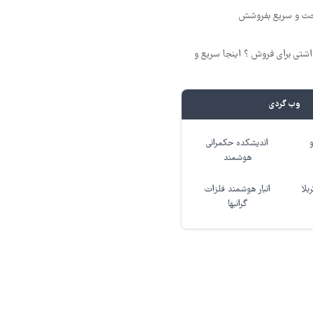
احت و سریع بفروشش
شتی برای فروش ؟ اینجا سریع و
وب گردی
اندیشکده حکمرانی
هوشمند
بلا
انبار هوشمند فلزات
گرانبها