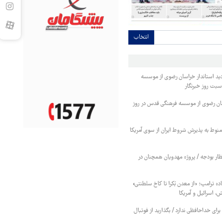
انتخاب
دید استاندار خراسان رضوی از موسسه
بت روز خبرنگار
اسان رضوی از موسسه فرهنگی قدس در روز
منوط به پذیرش شروط ایران از سوی آمریکا
ار بودجه / پروژه مهدویان همچنان در
 ترامپ؛ «از معدن بُکرا تا کاخ سلطنتی»
، اسرائیل و آمریکا
ی خداحافظی ندارد / بگذارید از فوتبال