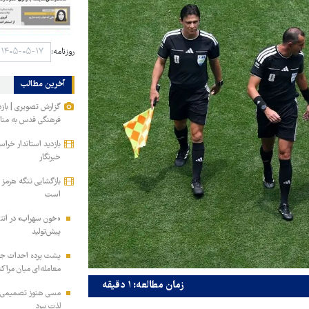
روزنامه:
آخرین مطالب
گزارش تصویری | باز
فرهنگی قدس به مناس
بازدید استاندار خر
خبرنگار
بازگشایی تنگه هرمز 
است
«خون سهراب» در انتظ
پیش‌تولید
پشت پرده احداث جاده
معامله‌ای میان مراکش
زمان مطالعه: ۱ دقیقه
مسی هنوز تصمیمی برا
لذت ببرد