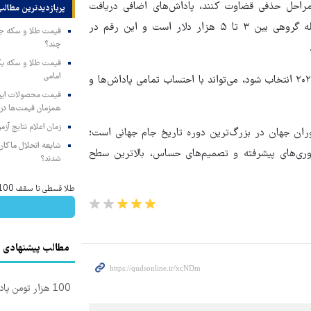
ر مراحل حذفی قضاوت کنند، پاداش‌های اضافی دریافت
پربازدیدترین‌ مطالب
خواهند کرد. برآوردها نشان می‌دهد حق‌الزحمه هر مسابقه در مرحله گروهی بین ۳ تا ۵ هزار دلار است و این رقم در
چند؟
امامی
در چنین شرایطی، داوری که به عنوان قاضی دیدار فینال جام جهانی ۲۰۲۶ انتخاب شود، می‌تواند با احتساب تمامی پاداش‌ها و
همزمان قیمت‌ها در ب
زمان اعلام نتایج آ
ران جهان در بزرگ‌ترین دوره تاریخ جام جهانی است؛
شایعه انحلال ماکان‌ب
اوری‌های پیشرفته و تصمیم‌های حساس، بالاترین سطح
شدند؟
طلا قسطی تا سقف 100 میلیون تومان💰
مطالب پیشنهادی
100 هزار تومن پاداش بگیر | ثبت نام کن