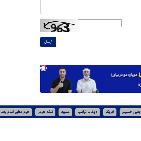
ارسال
ربعین حسینی
آمریکا
دونالد ترامپ
مشهد
تنگه هرمز
حرم مطهر امام رضا 
تمامی حقوق برای
قدس آنلاین
محفوظ است.
طراحی و تولید: نستوه