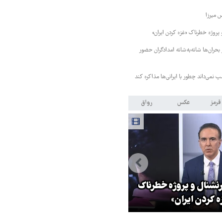
 میرزا
 پروژه خطرناک «غزه کردن ایران»
ر بحران‌ها شانه‌به‌شانه امدادگران حضور
پ نمی‌داند چطور با ایرانی‌ها مذاکره کند
قرمز
عکس
رواق
بازدید استاندار خراسان رضوی ا
رنشنال و پروژه خطرناک
موسسه فرهنگی قدس در روز
ه کردن ایران»
خبرنگار