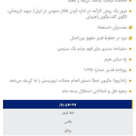
حماقت ترامپ، پدافند کی‌یف را بلعید
مرور یک روش کارآمد در اداره کردن افکار عمومی در ایران/ شهید لاریجانی؛
الگوی گفت‌وگوی راهبردی
مفت‌بَران «استعفا»
نبرد در خطوط قرمز حقوق بین‌الملل
سفرنامه؛ بستری برای فهم مردم یک سرزمین
راه میانی هرمز
روزنامه قدس شماره ۱۰۹۹۵
زاخارووا: مکرون عملاً دستور انجام حملات تروریستی را به کی‌یف می‌دهد
پنجره‌ نقل و انتقالاتی استقلال بسته ماند
ویدیوی روز
خط قرمز
عکس
رواق