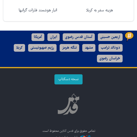
هزینه سفر به کربلا
انبار هوشمند فلزات گرانبها
اربعین حسینی
آستان قدس رضوی
ایران
آمریکا
دونالد ترامپ
مشهد
تنگه هرمز
رژیم صهیونیستی
کربلا
خراسان رضوی
نسخه دسکتاپ
تمامی حقوق برای
قدس آنلاین
محفوظ است.