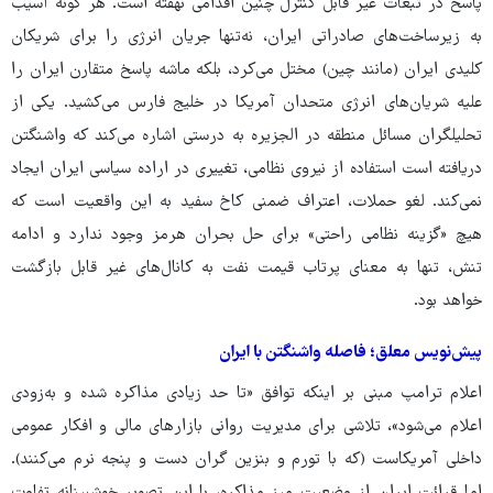
پاسخ در تبعات غیر قابل‌ کنترل چنین اقدامی نهفته است. هر گونه آسیب
به زیرساخت‌های صادراتی ایران، نه‌تنها جریان انرژی را برای شریکان
کلیدی ایران (مانند چین) مختل می‌کرد، بلکه ماشه‌ پاسخ متقارن ایران را
علیه شریان‌های انرژی متحدان آمریکا در خلیج ‌فارس می‌کشید. یکی از
تحلیلگران مسائل منطقه در الجزیره به درستی اشاره می‌کند که واشنگتن
دریافته است استفاده از نیروی نظامی، تغییری در اراده‌ سیاسی ایران ایجاد
نمی‌کند. لغو حملات، اعتراف ضمنی کاخ سفید به این واقعیت است که
هیچ «گزینه‌ نظامی راحتی» برای حل بحران هرمز وجود ندارد و ادامه‌
تنش، تنها به معنای پرتاب قیمت نفت به کانال‌های غیر قابل ‌بازگشت
خواهد بود.
پیش‌نویس معلق؛ فاصله‌ واشنگتن با ایران
اعلام ترامپ مبنی بر اینکه توافق «تا حد زیادی مذاکره شده و به‌زودی
اعلام می‌شود»، تلاشی برای مدیریت روانی بازارهای مالی و افکار عمومی
داخلی آمریکاست (که با تورم و بنزین گران دست‌ و پنجه نرم می‌کنند).