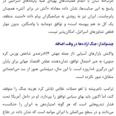
حزب‌الله لبنان با انجام عملیات‌های پهپادی علیه پایگاه‌های اسرائیلی در
پاسخ به این جنایت‌ها، نشان داده معادله‌ «آتش در برابر آتش» همچنان
پابرجاست. ایران نیز به روشنی به میانجیگران پیام داده «امنیت منطقه،
یک کل به‌ هم ‌پیوسته است» و توافق دوجانبه با واشنگتن، بدون مهار
قطعی تجاوزهای اسرائیل، امکان‌پذیر نیست.
چشم‌انداز: جنگ اراده‌ها در وقت اضافه
واکنش بازارهای آسیایی (از جمله جهش ۶/۴درصدی شاخص بورس کره‌
جنوبی) به خبر احتمال توافق، نشان‌دهنده‌ عطش اقتصاد جهانی برای پایان
این درگیری ۱۰۸‌روزه است. با این حال، دیپلماسی هنوز از سد «بی‌اعتمادی
متقابل» عبور نکرده است.
ترامپ تاجرپیشه با لغو حملات نظامی تلاش کرد هزینه‌ جنگ را متوقف
کند، اما اکنون باید بهای سیاسی توافق را بپردازد. او در داخل آمریکا تحت
فشار تندروهایی است که هر گونه امتیازدهی به ایران را «شکست»
می‌دانند و در سطح بین‌المللی با ایرانی مواجه است که نشان داده در دفاع