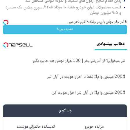
زمان اعلام نتایج آزمون‌های سمپاد و نمونه دولتی مشخص شد
قیمت محصولات ایران خودرو شنبه ۱۰ مرداد ۱۴۰۵/ سورن پلاس یک میلیارد
و ۹۰۵ میلیون تومان
تا آخر جام جهانی با پودر جلبک7 کیلو لاغر شو
تخفیف ویژه!
مطالب پیشنهادی
تتر میخوای؟ از آبان‌تتر بخر | 100 هزار تومان هم جایزه بگیر
❗❗200 میلیون وام❗❗ فقط با احراز هویت در آبان تتر
❗❗200 میلیون وام❗❗ در آبان تتر احراز هویت کن
وب گردی
مزایده خودرو
اندیشکده حکمرانی هوشمند