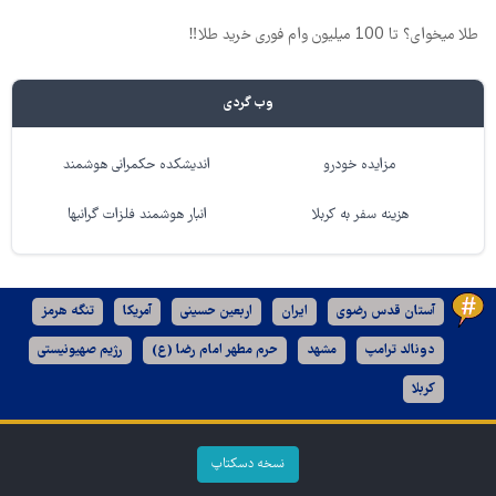
طلا میخوای؟ تا 100 میلیون وام فوری خرید طلا‼️
وب گردی
مزایده خودرو
اندیشکده حکمرانی هوشمند
هزینه سفر به کربلا
انبار هوشمند فلزات گرانبها
آستان قدس رضوی
ایران
اربعین حسینی
آمریکا
تنگه هرمز
دونالد ترامپ
مشهد
حرم مطهر امام رضا (ع)
رژیم صهیونیستی
کربلا
نسخه دسکتاپ