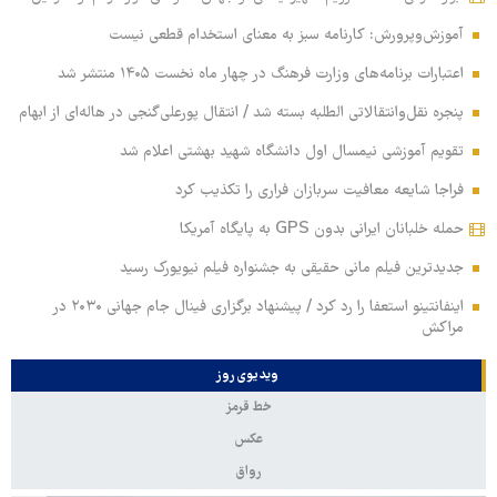
آموزش‌وپرورش: کارنامه سبز به معنای استخدام قطعی نیست
اعتبارات برنامه‌های وزارت فرهنگ در چهار ماه نخست ۱۴۰۵ منتشر شد
پنجره نقل‌وانتقالاتی الطلبه بسته شد / انتقال پورعلی‌گنجی در هاله‌ای از ابهام
تقویم آموزشی نیمسال اول دانشگاه شهید بهشتی اعلام شد
فراجا شایعه معافیت سربازان فراری را تکذیب کرد
حمله خلبانان ایرانی بدون GPS به پایگاه آمریکا
جدیدترین فیلم مانی حقیقی به جشنواره فیلم نیویورک رسید
اینفانتینو استعفا را رد کرد / پیشنهاد برگزاری فینال جام جهانی ۲۰۳۰ در
مراکش
ویدیوی روز
خط قرمز
عکس
رواق