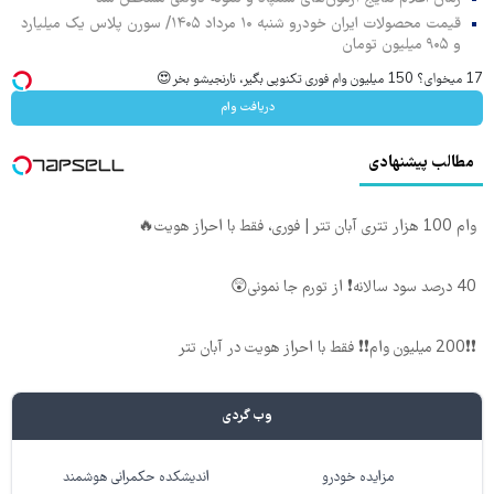
قیمت محصولات ایران خودرو شنبه ۱۰ مرداد ۱۴۰۵/ سورن پلاس یک میلیارد
و ۹۰۵ میلیون تومان
17 میخوای؟ 150 میلیون وام فوری تکنوپی بگیر، نارنجیشو بخر😍
دریافت وام
مطالب پیشنهادی
وام 100 هزار تتری آبان تتر | فوری، فقط با احراز هویت🔥
40 درصد سود سالانه❗ از تورم جا نمونی😲
❗❗200 میلیون وام❗❗ فقط با احراز هویت در آبان تتر
وب گردی
مزایده خودرو
اندیشکده حکمرانی هوشمند