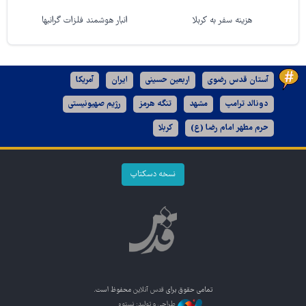
هزینه سفر به کربلا
انبار هوشمند فلزات گرانبها
آستان قدس رضوی
اربعین حسینی
ایران
آمریکا
دونالد ترامپ
مشهد
تنگه هرمز
رژیم صهیونیستی
حرم مطهر امام رضا (ع)
کربلا
نسخه دسکتاپ
تمامی حقوق برای
قدس آنلاین
محفوظ است.
طراحی و تولید: نستوه