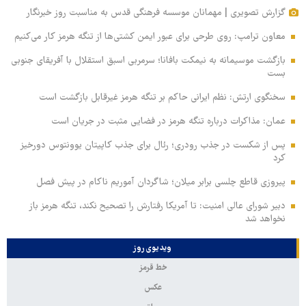
گزارش تصویری | مهمانان موسسه فرهنگی قدس به مناسبت روز خبرنگار
معاون ترامپ: روی طرحی برای عبور ایمن کشتی‌ها از تنگه هرمز کار می‌کنیم
بازگشت موسیمانه به نیمکت بافانا؛ سرمربی اسبق استقلال با آفریقای جنوبی
بست
سخنگوی ارتش: نظم ایرانی حاکم بر تنگه هرمز غیرقابل بازگشت است
عمان: مذاکرات درباره تنگه هرمز در فضایی مثبت در جریان است
پس از شکست در جذب رودری؛ رئال برای جذب کاپیتان یوونتوس دورخیز
کرد
پیروزی قاطع چلسی برابر میلان؛ شاگردان آموریم ناکام در پیش فصل
دبیر شورای عالی امنیت: تا آمریکا رفتارش را تصحیح نکند، تنگه هرمز باز
نخواهد شد
ویدیوی روز
خط قرمز
عکس