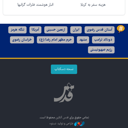
هزینه سفر به کربلا
انبار هوشمند فلزات گرانبها
آستان قدس رضوی
ایران
اربعین حسینی
آمریکا
تنگه هرمز
دونالد ترامپ
مشهد
حرم مطهر امام رضا (ع)
خراسان رضوی
رژیم صهیونیستی
نسخه دسکتاپ
تمامی حقوق برای
قدس آنلاین
محفوظ است.
طراحی و تولید: نستوه