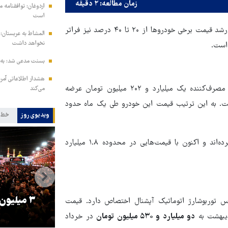
زمان مطالعه: ۲ دقیقه
اردوغان: توافقنامه
است
مقایسه لیست رسمی خردادماه با قیمت‌های اردیبهشت نشان می‌دهد رشد قیمت برخی خودروها از ۲۰ تا ۴۰ درصد نیز فراتر
المشاط به عربستان: 
نخواهد داشت
 است.
بسنت مدعی شد: به ز
هشدار اطلاعاتی آمری
سورن پلاس مجهز به موتور XU۷P که در اردیبهشت‌ماه با قیمت مصرف‌کننده یک میلیارد و ۲۰۲ میلیون تومان عرضه
می‌کند
. به این ترتیب قیمت این خودرو طی یک ماه حدود
ویدیوی روز
خط 
نسخه‌های دوگانه‌سوز سورن پلاس نیز رشد قابل توجهی را تجربه کرده‌اند و اکنون با قیمت‌هایی در محدوده ۱.۸ میلیارد
را
ترامپ نماد فساد، اقتدارگرایی و
۳ میلیون
س توربوشارژ اتوماتیک آپشنال اختصاص دارد. قیمت
جنگ‌طلبی است!
دو میلیارد و ۵۳۰ میلیون تومان
در خرداد