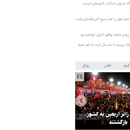
 مکه پذیرای مشارکت کشورهای دوست
تمام جهان را هم بسیج کنی فایده‌ای برایت
ودی شاهد توافق با ایران خواهیم بود
کا: روسیه تا سه سال آینده به ناتو حمله
قرمز
عکس
رواق
 زائر اربعین به کشور
هماهنگی محور مقاومت، آمریکا ر
بازگشتند
در منطقه درمانده کرد