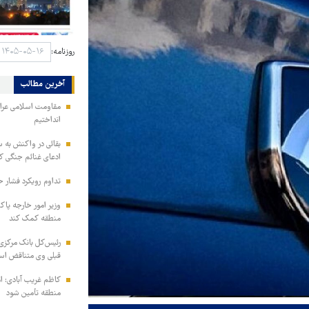
روزنامه:
آخرین مطالب
مقاومت اسلامی عراق:
انداختیم
بقائی در واکنش به س
ادعای غنائم جنگی کن
تداوم رویکرد فشار ح
وزیر امور خارجه پاک
منطقه کمک کند
رئیس‌کل بانک مرکزی: 
قبلی وی متناقض ا
کاظم غریب آبادی: ا
منطقه تأمین شود