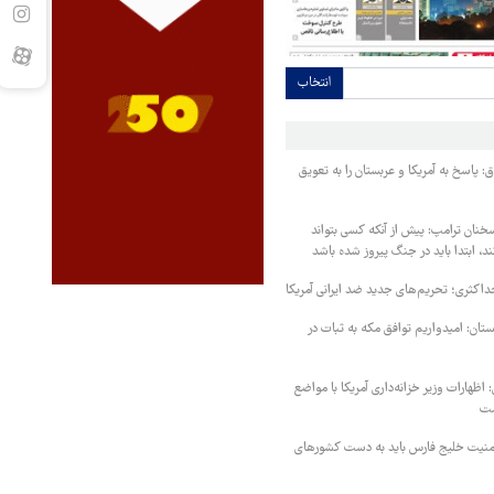
انتخاب
 پاسخ به آمریکا و عربستان را به تعویق
خنان ترامپ: پیش از آنکه کسی بتواند
د، ابتدا باید در جنگ پیروز شده باشد
داکثری؛ تحریم‌های جدید ضد ایرانی آمریکا
ستان: امیدواریم توافق مکه به ثبات در
اظهارات وزیر خزانه‌داری آمریکا با مواضع
ست
منیت خلیج فارس باید به دست کشورهای