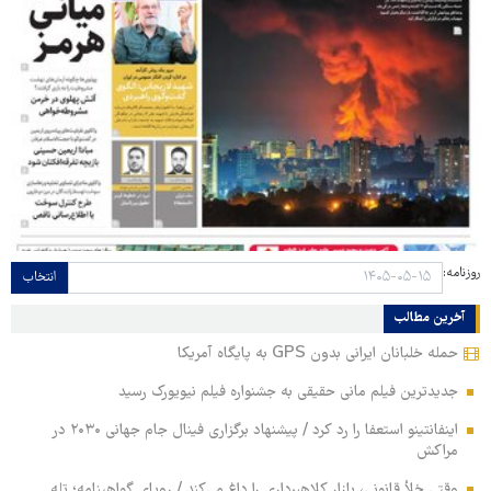
روزنامه:
انتخاب
آخرین مطالب
حمله خلبانان ایرانی بدون GPS به پایگاه آمریکا
جدیدترین فیلم مانی حقیقی به جشنواره فیلم نیویورک رسید
اینفانتینو استعفا را رد کرد / پیشنهاد برگزاری فینال جام جهانی ۲۰۳۰ در
مراکش
وقتی خلأ قانونی، بازار کلاهبرداری را داغ می‌کند / رویای گواهینامه؛ تله