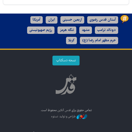
آستان قدس رضوی
اربعین حسینی
ایران
آمریکا
دونالد ترامپ
مشهد
تنگه هرمز
رژیم صهیونیستی
حرم مطهر امام رضا (ع)
کربلا
نسخه دسکتاپ
تمامی حقوق برای
قدس آنلاین
محفوظ است.
طراحی و تولید: نستوه