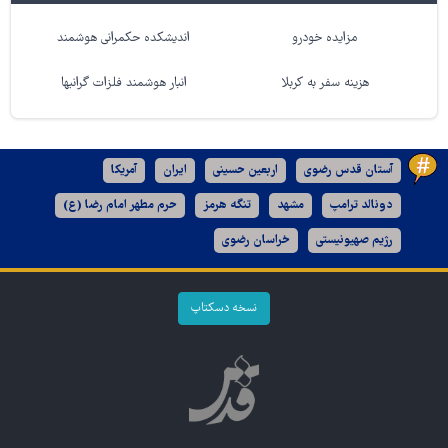
مزایده خودرو
اندیشکده حکمرانی هوشمند
هزینه سفر به کربلا
انبار هوشمند فلزات گرانبها
آستان قدس رضوی
اربعین حسینی
ایران
آمریکا
دونالد ترامپ
مشهد
تنگه هرمز
حرم مطهر امام رضا (ع)
رژیم صهیونیستی
خراسان رضوی
نسخه دسکتاپ