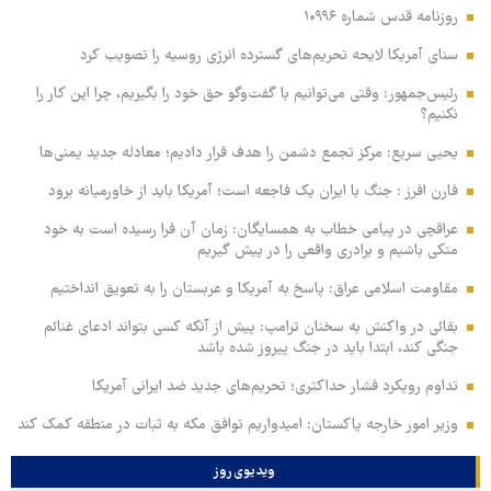
روزنامه قدس شماره ۱۰۹۹۶
سنای آمریکا لایحه تحریم‌های گسترده انرژی روسیه را تصویب کرد
رئیس‌جمهور: وقتی می‌توانیم با گفت‌وگو حق خود را بگیریم، چرا این کار را
نکنیم؟
یحیی سریع: مرکز تجمع دشمن را هدف قرار دادیم؛ معادله جدید یمنی‌ها
فارن افرز : جنگ با ایران یک فاجعه است؛ آمریکا باید از خاورمیانه برود
عراقچی در پیامی خطاب به همسایگان: زمان آن فرا رسیده است به خود
متکی باشیم و برادری واقعی را در پیش گیریم
مقاومت اسلامی عراق: پاسخ به آمریکا و عربستان را به تعویق انداختیم
بقائی در واکنش به سخنان ترامپ: پیش از آنکه کسی بتواند ادعای غنائم
جنگی کند، ابتدا باید در جنگ پیروز شده باشد
تداوم رویکرد فشار حداکثری؛ تحریم‌های جدید ضد ایرانی آمریکا
وزیر امور خارجه پاکستان: امیدواریم توافق مکه به ثبات در منطقه کمک کند
ویدیوی روز