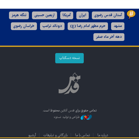
آستان قدس رضوی
ایران
آمریکا
اربعین حسینی
تنگه هرمز
مشهد
حرم مطهر امام رضا (ع)
دونالد ترامپ
خراسان رضوی
دهه آخر ماه صفر
نسخه دسکتاپ
تمامی حقوق برای
قدس آنلاین
محفوظ است.
طراحی و تولید: نستوه
درباره ما
تماس با ما
بازرگانی و تبلیغات
آرشیو