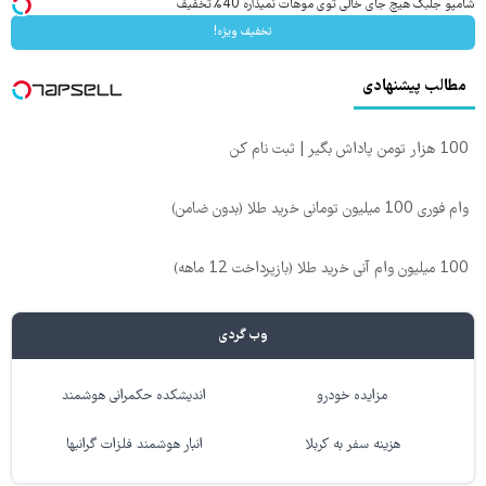
شامپو جلبک هیچ جای خالی توی موهات نمیذاره 40%تخفیف
تخفیف ویژه!
مطالب پیشنهادی
100 هزار تومن پاداش بگیر | ثبت نام کن
وام فوری 100 میلیون تومانی خرید طلا (بدون ضامن)
100 میلیون وام آنی خرید طلا (بازپرداخت 12 ماهه)
وب گردی
مزایده خودرو
اندیشکده حکمرانی هوشمند
هزینه سفر به کربلا
انبار هوشمند فلزات گرانبها