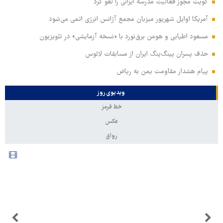
کویت مجوز فعالیت مدرسه ایرانی را لغو کرد
آمریکا اوایل شهریور میزبان مجمع آژانس انرژی اتمی می‌شود
مسعود اطیابی و هومن برق‌نورد با «نسخه آزمایشی» در تلویزیون
حذف پسران پینگ‌پنگ ایران از مسابقات لائوس
پیام هشدار مقاومت یمن به ریاض
ویدیوی روز
خط قرمز
عکس
رواق