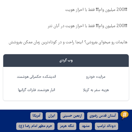
❗❗200 میلیون وام❗❗ فقط با احراز هویت
❗❗200 میلیون وام❗❗ فقط با احراز هویت در آبان تتر
هایمات رو میخوای بفروشی؟ اینجا راحت و در کوتاه‌ترین زمان ممکن بفروشش
وب گردی
مزایده خودرو
اندیشکده حکمرانی هوشمند
هزینه سفر به کربلا
انبار هوشمند فلزات گرانبها
آستان قدس رضوی
اربعین حسینی
ایران
آمریکا
دونالد ترامپ
مشهد
تنگه هرمز
حرم مطهر امام رضا (ع)