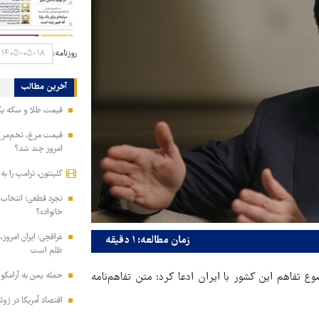
روزنامه:
آخرین مطالب
قیمت طلا و سکه یکشنبه ۱۸ مرداد ۱۴۰۵/ ری
امروز چند شد؟
کلینتون، ترامپ را ب
تجرد قطعی؛ انتخا
خانواده؟
عراقچی: ایران امروز،
زمان مطالعه: ۱ دقیقه
ظلم است
حمله یمن به آرامکو
فاهم این کشور با ایران ادعا کرد: متن تفاهم‌نامه
اقتصاد آمریکا در ژوئیه ۲۳ هزار شغل از دس