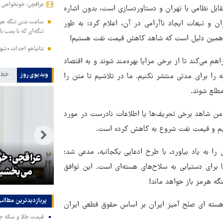
عراقچی: خونخواهی ر
بل نظامی با تهران و دستاوردسازی است، بدون اشاره
ساعت شنی تنگه هرمز
ن و تبعات ایجاد ناآرامی در آن، اعلام کرد: به طور
تنگه‌ای که با بمب با
به همین دلیل است که شاهد کاهش قیمت نفت هستیم!
نتانیاهو احداث «شهر 
م می‌کند تا از برخی مزایا بهره‌مند شوند و به اقتصاد
ویدیوی روز
خط 
 را برای مدتی منتشر نکنیم. ما در تلاشیم تا متن را
مطلع شوند.
 من شاهد برخی تحریف‌ها یا اطلاعات نادرست در مورد
تیم و قیمت نفت شروع به کاهش کرده است.
 به یاد بیاورد، با طرح ادعایی یکجانبه، مدعی شد:
نه
کلینتون، ترامپ را به صدام حسین
عراقچی: خون
برای دستیابی به سلاح‌های هسته‌ای است. این توافق
تشبیه کرد
می‌بخشیم
گه هرمز باز خواهد ماند!
پربازدیدترین‌ مطالب
 هسته ای صلح آمیز ایران بر اساس حقوق قطعی ایران