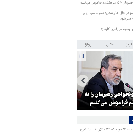
هبرمان را نه می‌بخشیم فراموش می‌کنیم
 در حال خالی‌شدن؛ قمار ترامپ روی
ز نمی‌شود
جدید» در رفح را کلید زد
قرمز
عکس
رواق
خواهی رهبرمان را نه
پوتین: چرا رهبری آمریکا کوته‌بینا
 فراموش می‌کنیم
رفتار می‌کند؟
قیمت طلا و سکه جمعه ۱۶ مرداد ۱۴۰۵/ طلای ۱۸ عیار امروز