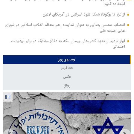
استفاده کنیم
از غزه تا بوگوتا؛ شبکه نفوذ اسرائیل در آمریکای لاتین
انتصاب محسن رضایی به عنوان نماینده رهبر معظم انقلاب اسلامی در شورای
عالی امنیت ملی
ابراز تردید از تعهد کشورهای پیمان مکه به دفاع مشترک در برابر تهدیدات
احتمالی
ویدیوی روز
خط قرمز
عکس
رواق