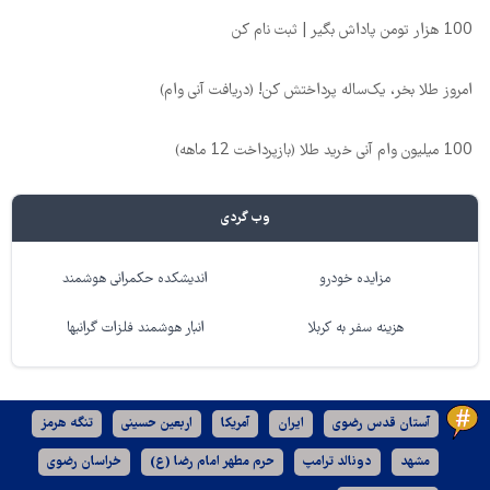
100 هزار تومن پاداش بگیر | ثبت نام کن
امروز طلا بخر، یک‌ساله پرداختش کن! (دریافت آنی وام)
100 میلیون وام آنی خرید طلا (بازپرداخت 12 ماهه)
وب گردی
مزایده خودرو
اندیشکده حکمرانی هوشمند
هزینه سفر به کربلا
انبار هوشمند فلزات گرانبها
آستان قدس رضوی
ایران
آمریکا
اربعین حسینی
تنگه هرمز
مشهد
دونالد ترامپ
حرم مطهر امام رضا (ع)
خراسان رضوی