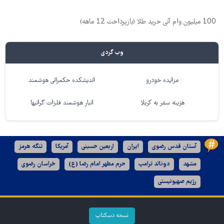
100 میلیون وام آنی خرید طلا (بازپرداخت 12 ماهه)
وب گردی
مزایده خودرو
اندیشکده حکمرانی هوشمند
هزینه سفر به کربلا
انبار هوشمند فلزات گرانبها
آستان قدس رضوی
ایران
اربعین حسینی
آمریکا
تنگه هرمز
مشهد
دونالد ترامپ
حرم مطهر امام رضا (ع)
خراسان رضوی
رژیم صهیونیستی
نسخه دسکتاپ