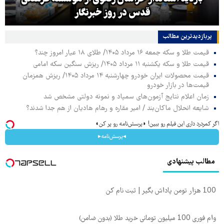
قدس در روز خبرنگار
پربازدیدترین‌ مطالب
قیمت طلا و سکه جمعه ۱۶ مرداد ۱۴۰۵/ طلای ۱۸ عیار امروز چند؟
قیمت طلا و سکه یکشنبه ۱۱ مرداد ۱۴۰۵/ ریزش سنگین سکه امامی
قیمت محصولات ایران خودرو چهارشنبه ۱۴ مرداد ۱۴۰۵/ ریزش همزمان
قیمت‌ها در بازار خودرو
زمان اعلام نتایج آزمون‌های سمپاد و نمونه دولتی مشخص شد
شایعه انحلال ماکان‌بند / امیر مقاره و رهام هادیان از هم جدا شدند؟
اگر کمردرد داری این فیلم رو ببین! ◗پرسش‌نامه رو پر کن◖
◂پرسش‌نامه▸
مطالب پیشنهادی
100 هزار تومن پاداش بگیر | ثبت نام کن
وام فوری 100 میلیون تومانی خرید طلا (بدون ضامن)