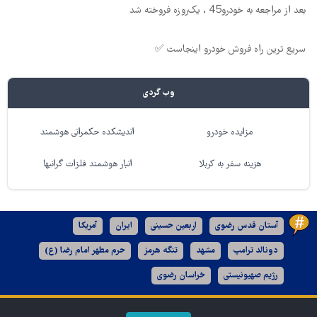
بعد از مراجعه به خودرو45 ، یک‌روزه فروخته شد
سریع ترین راه فروش خودرو اینجاست ✅
وب گردی
مزایده خودرو
اندیشکده حکمرانی هوشمند
هزینه سفر به کربلا
انبار هوشمند فلزات گرانبها
آستان قدس رضوی
اربعین حسینی
ایران
آمریکا
دونالد ترامپ
مشهد
تنگه هرمز
حرم مطهر امام رضا (ع)
رژیم صهیونیستی
خراسان رضوی