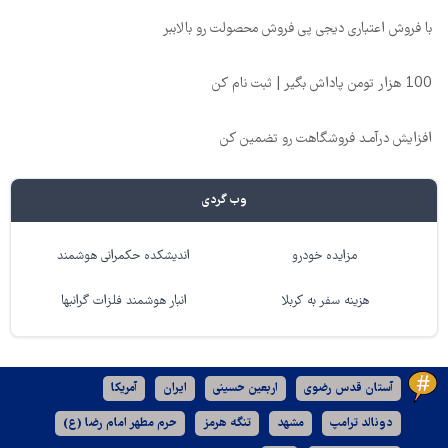
با فروش اعتباری دیجی پی فروش محصولت رو بالاببر
100 هزار تومن پاداش بگیر | ثبت نام کن
افزایش درآمـد فروشگاهت رو تضمین کن
وب گردی
مزایده خودرو
اندیشکده حکمرانی هوشمند
هزینه سفر به کربلا
انبار هوشمند فلزات گرانبها
آستان قدس رضوی
اربعین حسینی
ایران
آمریکا
دونالد ترامپ
مشهد
تنگه هرمز
حرم مطهر امام رضا (ع)