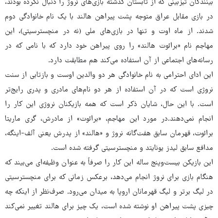
بینندگان تیزبینی که از تابستان گذشته بازی‌های نروژ را دنبال نکرده بودند،
در بازی مقابل عراق متوجه پشت پیراهن هالند با یک نام خانوادگی دوم
شدند. از ماه اوت و تنها در بازی‌های ملی (نه در منچسترسیتی)، این
مهاجم نام «برائوت هالند» را روی پیراهن خود دارد که با نامی که در
رسانه‌های اجتماعی از آن استفاده می‌کند هم مطابقت دارد.
این ادای احترامی به نام خانوادگی هر دو والدین اوست و بازتابی از سنت
نروژی است که در آن استفاده از هر دو نام‌های مادری و پدری رایج‌تر
است. با این حال، شایان ذکر است که همه بازیکنان نروژی این کار را
انجام نمی‌دهند.در مورد این مهاجم، «برائوت» از مادرش، گری ماریتا
برائوت، قهرمان سابق هفت‌گانه نروژ و «هالند» از پدرش یعنی آلف-اینگه،
مدافع سابق لیدز یونایتد و منچسترسیتی گرفته شده است.
این بازیکن بیست‌وپنج ساله این کار را صرفاً به عنوان وظیفه‌ای می‌بیند که
هنگام بازی برای نروژ انجام می‌دهد، برعکس زمانی که برای منچسترسیتی
در لیگ برتر و لیگ قهرمانان اروپا به میدان می‌رود. صرف‌نظر از اینکه چه
چیزی پشت پیراهن او نوشته شده است، یک چیز برای هالند تغییر نمی‌کند