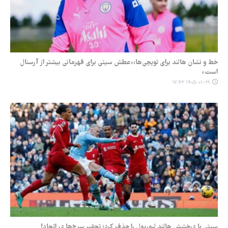
خط و نشان هالند برای توپچی‌ها:«عطش سیتی برای قهرمانی بیشتر از آرسنال
است»
۱۴۰۵-۰۱-۲۹ ۱۷:۴۳
سیتی با درخشش هالند لیورپول را حذف کرد؛ تحقیر سرخ‌ها در اتحاد!