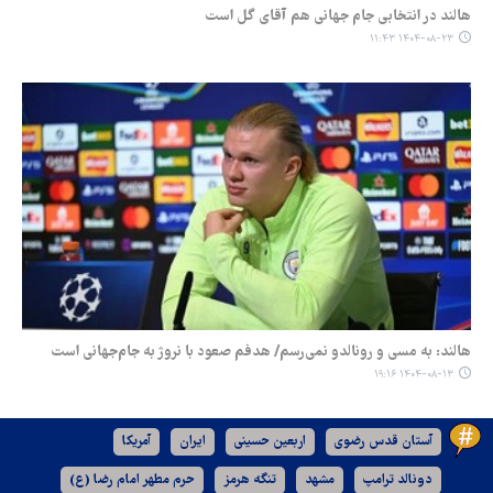
هالند در انتخابی جام جهانی هم آقای گل است
۱۴۰۴-۰۸-۲۳ ۱۱:۴۳
هالند: به مسی و رونالدو نمی‌رسم/ هدفم صعود با نروژ به جام‌جهانی است
۱۴۰۴-۰۸-۱۳ ۱۹:۱۶
آستان قدس رضوی
اربعین حسینی
ایران
آمریکا
دونالد ترامپ
مشهد
تنگه هرمز
حرم مطهر امام رضا (ع)