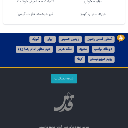
مزایده خودرو
اندیشکده حکمرانی هوشمند
هزینه سفر به کربلا
انبار هوشمند فلزات گرانبها
آستان قدس رضوی
اربعین حسینی
ایران
آمریکا
دونالد ترامپ
مشهد
تنگه هرمز
حرم مطهر امام رضا (ع)
رژیم صهیونیستی
کربلا
نسخه دسکتاپ
تمامی حقوق برای
قدس آنلاین
محفوظ است.