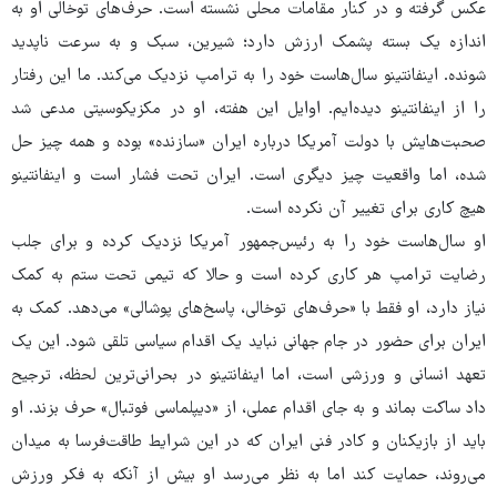
عکس گرفته و در کنار مقامات محلی نشسته است. حرف‌های توخالی او به
اندازه یک بسته پشمک ارزش دارد؛ شیرین، سبک و به سرعت ناپدید
شونده. اینفانتینو سال‌هاست خود را به ترامپ نزدیک می‌کند. ما این رفتار
را از اینفانتینو دیده‌ایم. اوایل این هفته، او در مکزیکوسیتی مدعی شد
صحبت‌هایش با دولت آمریکا درباره ایران «سازنده» بوده و همه چیز حل
شده، اما واقعیت چیز دیگری است. ایران تحت فشار است و اینفانتینو
هیچ کاری برای تغییر آن نکرده است.
او سال‌هاست خود را به رئیس‌جمهور آمریکا نزدیک کرده و برای جلب
رضایت ترامپ هر کاری کرده است و حالا که تیمی تحت ستم به کمک
نیاز دارد، او فقط با «حرف‌های توخالی، پاسخ‌های پوشالی» می‌دهد. کمک به
ایران برای حضور در جام جهانی نباید یک اقدام سیاسی تلقی شود. این یک
تعهد انسانی و ورزشی است، اما اینفانتینو در بحرانی‌ترین لحظه، ترجیح
داد ساکت بماند و به جای اقدام عملی، از «دیپلماسی فوتبال» حرف بزند. او
باید از بازیکنان و کادر فنی ایران که در این شرایط طاقت‌فرسا به میدان
می‌روند، حمایت کند اما به نظر می‌رسد او بیش از آنکه به فکر ورزش