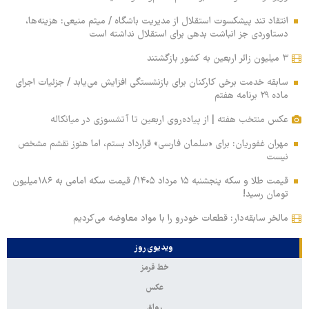
انتقاد تند پیشکسوت استقلال از مدیریت باشگاه / میثم منیعی: هزینه‌ها،
دستاوردی جز انباشت بدهی برای استقلال نداشته است
۳ میلیون زائر اربعین به کشور بازگشتند
سابقه خدمت برخی کارکنان برای بازنشستگی افزایش می‌یابد / جزئیات اجرای
ماده ۲۹ برنامه هفتم
عکس منتخب هفته | از پیاده‌روی اربعین تا آتشسوزی در میانکاله
مهران غفوریان: برای «سلمان فارسی» قرارداد بستم، اما هنوز نقشم مشخص
نیست
قیمت طلا و سکه پنجشنبه ۱۵ مرداد ۱۴۰۵/ قیمت سکه امامی به ۱۸۶میلیون
تومان رسید!
مالخر سابقه‌دار: قطعات خودرو را با مواد معاوضه می‌کردیم
ویدیوی روز
خط قرمز
عکس
رواق