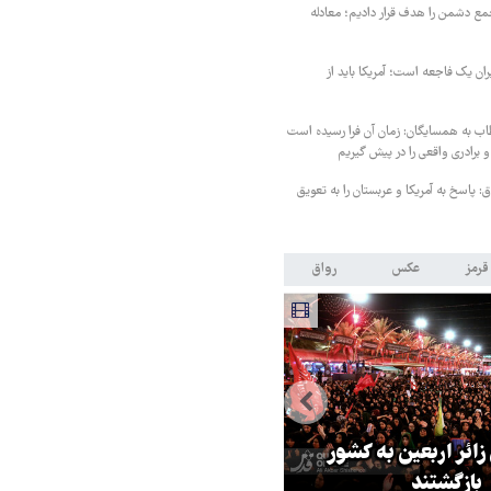
مع دشمن را هدف قرار دادیم؛ معادله
یران یک فاجعه است؛ آمریکا باید از
اب به همسایگان: زمان آن فرا رسیده است
 برادری واقعی را در پیش گیریم
 پاسخ به آمریکا و عربستان را به تعویق
قرمز
عکس
رواق
 زائر اربعین به کشور
هماهنگی محور مقاومت، آمریکا ر
بازگشتند
در منطقه درمانده کرد