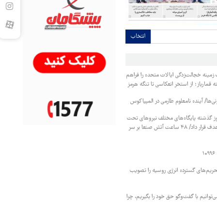
انتخاب
زمینه خجالت‌زدگی ایالات متحده را فراهم
 قمارباز؛ از استخر انعکاسی تا تنگه هرمز
نی‌ها/ آینده نامعلوم طارمی در المپیاکوس
ز گذشته پایگاه‌های مختلف نیروهای تحت
حمایت عربستان را هدف قرار داد/ ۴۸ ساعت آتش صنعا بر سر
حریم‌های گسترده انرژی روسیه را تصویب
‌توانیم با گفت‌وگو حق خود را بگیریم، چرا