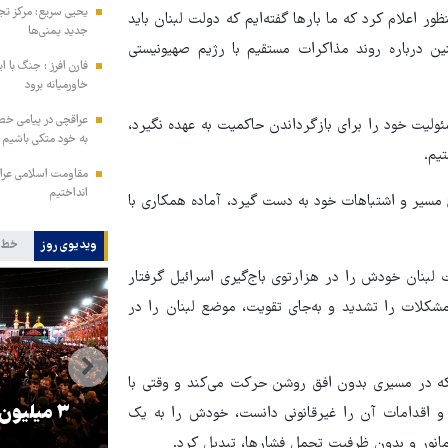
یحیی سریع: مرکز تج
ر اعلام کرد که ما بارها گفته‌ایم که دولت لبنان باید
جدید یمنی‌ها
 درباره روند مذاکرات مستقیم با رژیم صهیونیستی
فارن افرز : جنگ با ا
خاورمیانه برود
عراقچی در پیامی خط
ولیت خود را برای بازگرداندن حاکمیت به عهده نگیرد،
به خود متکی باشیم و
یم.
مقاومت اسلامی عراق:
انداختیم
ح مسیر و اشتباهات خود به دست گیرد، آماده همکاری با
ویدیوی روز
خط 
لبنان خودش را در هزارتوی باج‌گیری اسرائیل گرفتار
کلات را تشدید و به‌جای تقویت، موضع لبنان را در
‌که در مسیری بدون افق روشن حرکت می‌کند و وقتی با
را
ترامپ نماد فساد، اقتدارگرایی و
۳ میلیون
د و اقدامات آن را غیرقانونی دانست، خودش را به یک
جنگ‌طلبی است!
انور و بدون ظرفیت تحمل فشارها، تبدیل کرد.