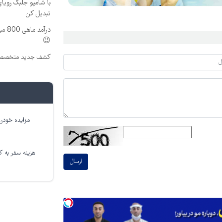
با شامپو جلبک رویا
تبدیل کن
درآم
😉
کشف جدید متخصصین
مزایده خودرو
هزینه سفر به کر
ارسال