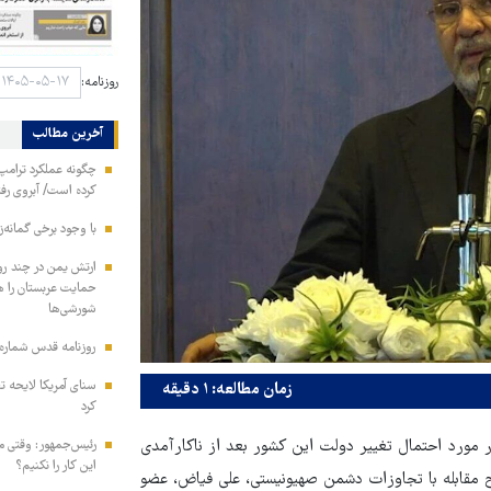
روزنامه:
آخرین مطالب
چگونه عملکرد ترامپ 
کرده است/ آبروی رفته
با وجود برخی گمانه‌ز
ارتش یمن در چند رو
شورشی‌ها
روزنامه قدس شماره ۱۰۹۹۶
سنای آمریکا لایحه ت
زمان مطالعه: ۱ دقیقه
کرد
 مورد احتمال تغییر دولت این کشور بعد از ناکارآمدی
رئیس‌جمهور: وقتی می
این کار را نکنیم؟
ح مقابله با تجاوزات دشمن صهیونیستی، علی فیاض، عضو