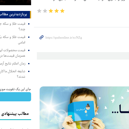
پربازدیدترین‌ مطالب
چند؟
امامی
همزمان قیمت‌ها در ب
زمان اعلام نتایج آ
شایعه انحلال ماکان‌ب
شدند؟
جای این پک تقویت موی جلب
مطالب پیشنهادی