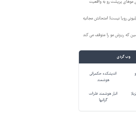
ی موهای پرپشت رو به واقعیت
د ماهی 800 میلیونی رویا نیست! امتحانش مجانیه
 که ریزش مو را متوقف می کند
وب گردی
اندیشکده حکمرانی
هوشمند
بلا
انبار هوشمند فلزات
گرانبها