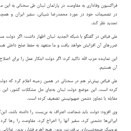
فراکسیون وفاداری به مقاومت در پارلمان لبنان طی سخنانی به این منظو
در تصمیمات خود در مورد محمدرضا شیبانی، سفیر ایران و همچنین
تجدید نظر کند.
علی فیاض در گفتگو با شبکه الجدید لبنان اظهار داشت: اگر دولت مسئ
ضررهای آن افزایش خواهد یافت و ما متعهد به حفظ صلح داخلی هست
این نماینده حزب الله تاکید کرد: اگر دولت ابتکار عمل را برای اصلا
آن هستیم.
علی فیاض پیش‌تر هم در سخنانی در همین زمینه اعلام کرد که دولت 
کرده است. این موضع دولت لبنان به‌جای حل مشکلات کشور، این مش
مقابله با تجاوز دشمن صهیونیستی تضعیف کرده است.
وی افزود: دولت باید شجاعت اعتراف به بن‌بست را داشته باشد، این
هماهنگی محور مقاومت، آمریکا 
ایرانی‌ها دشمنی کرد، سفیر آنها را اخراج کرد، مقاومت را رها کر
در منطقه درمانده کرد
عروسک خیمه‌شب‌بازی بی‌قدرت، بدون هیچ اهرم فشار، بدون توانایی م