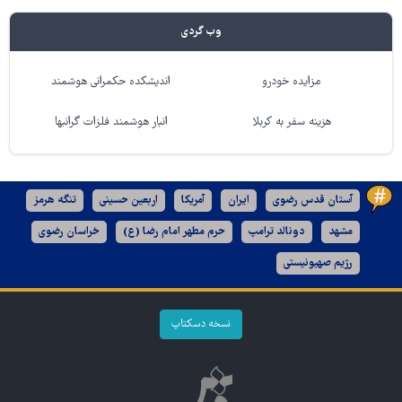
وب گردی
مزایده خودرو
اندیشکده حکمرانی هوشمند
هزینه سفر به کربلا
انبار هوشمند فلزات گرانبها
آستان قدس رضوی
ایران
آمریکا
اربعین حسینی
تنگه هرمز
مشهد
دونالد ترامپ
حرم مطهر امام رضا (ع)
خراسان رضوی
رژیم صهیونیستی
نسخه دسکتاپ