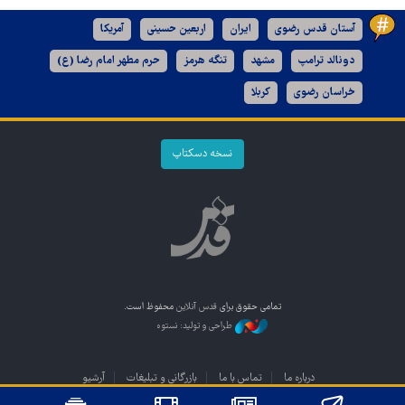
آستان قدس رضوی
ایران
اربعین حسینی
آمریکا
دونالد ترامپ
مشهد
تنگه هرمز
حرم مطهر امام رضا (ع)
خراسان رضوی
کربلا
نسخه دسکتاپ
تمامی حقوق برای
قدس آنلاین
محفوظ است.
طراحی و تولید: نستوه
درباره ما
تماس با ما
بازرگانی و تبلیغات
آرشیو