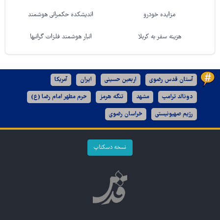
مزایده خودرو
اندیشکده حکمرانی هوشمند
هزینه سفر به کربلا
انبار هوشمند فلزات گرانبها
آستان قدس رضوی
اربعین حسینی
ایران
آمریکا
دونالد ترامپ
مشهد
تنگه هرمز
حرم مطهر امام رضا (ع)
رژیم صهیونیستی
خراسان رضوی
نسخه دسکتاپ