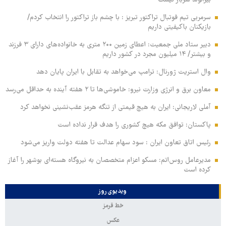
بیرانوند سرباز نیست
سرمربی تیم فوتبال تراکتور تبریز : با چشم باز تراکتور را انتخاب کردم/
بازیکنان باکیفیتی داریم
دبیر ستاد ملی جمعیت: اعطای زمین ۲۰۰ متری به خانواده‌های دارای ۳ فرزند
و بیشتر/ ۱۴ میلیون مجرد در کشور داریم
وال‌ استریت ژورنال: ترامپ می‌خواهد به تقابل با ایران پایان دهد
معاون برق و انرژی وزارت نیرو: خاموشی‌ها تا ۲ هفته آینده به حداقل می‌رسد
آملی‌ لاریجانی: ایران به هیچ قیمتی از تنگه هرمز عقب‌نشینی نخواهد کرد
پاکستان: توافق مکه هیچ کشوری را هدف قرار نداده است
رئیس اتاق تعاون ایران : سود سهام عدالت تا هفته دولت واریز می‌شود
مدیرعامل روس‌اتم: مسکو اعزام متخصصان به نیروگاه هسته‌ای بوشهر را آغاز
کرده‌ است
ویدیوی روز
خط قرمز
عکس