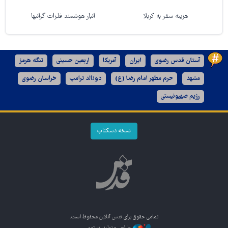
هزینه سفر به کربلا
انبار هوشمند فلزات گرانبها
آستان قدس رضوی
ایران
آمریکا
اربعین حسینی
تنگه هرمز
مشهد
حرم مطهر امام رضا (ع)
دونالد ترامپ
خراسان رضوی
رژیم صهیونیستی
نسخه دسکتاپ
تمامی حقوق برای
قدس آنلاین
محفوظ است.