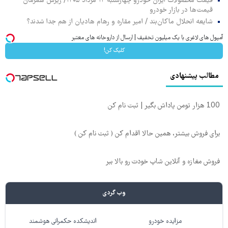
قیمت محصولات ایران خودرو چهارشنبه ۱۴ مرداد ۱۴۰۵/ ریزش همزمان
قیمت‌ها در بازار خودرو
شایعه انحلال ماکان‌بند / امیر مقاره و رهام هادیان از هم جدا شدند؟
آمپول های لاغری با یک میلیون تخفیف | ارسال از داروخانه های معتبر
کلیک کن!
مطالب پیشنهادی
100 هزار تومن پاداش بگیر | ثبت نام کن
برای فروش بیشتر، همین حالا اقدام کن ( ثبت نام کن )
فروش مغازه و آنلاین شاپ خودت رو بالا ببر
وب گردی
مزایده خودرو
اندیشکده حکمرانی هوشمند