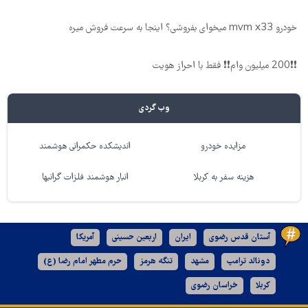
خودرو mvm x33 میخوای بفروشی؟ اینجا به سرعت فروش میره
❗❗200 میلیون وام❗❗ فقط با احراز هویت
وب گردی
مزایده خودرو
اندیشکده حکمرانی هوشمند
هزینه سفر به کربلا
انبار هوشمند فلزات گرانبها
آستان قدس رضوی
ایران
اربعین حسینی
آمریکا
دونالد ترامپ
مشهد
تنگه هرمز
حرم مطهر امام رضا (ع)
کربلا
خراسان رضوی