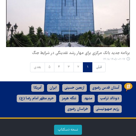
برنامه جدید بانک مرکزی برای مهار رشد نقدینگی در شرایط جنگ
۱۴۰۵-۰۲-۱۷ ۱۴:۱۸
قبلی
۱
۲
۳
۴
۵
بعدی
آستان قدس رضوی
اربعین حسینی
ایران
آمریکا
دونالد ترامپ
مشهد
تنگه هرمز
حرم مطهر امام رضا (ع)
رژیم صهیونیستی
خراسان رضوی
نسخه دسکتاپ