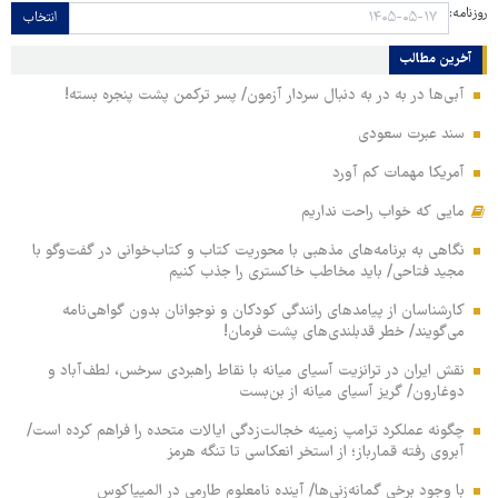
روزنامه:
انتخاب
آخرین مطالب
آبی‌ها در به در به دنبال سردار آزمون/ پسر ترکمن پشت پنجره بسته!
سند عبرت سعودی
آمریکا مهمات کم آورد
مایی که خواب راحت نداریم
نگاهی به برنامه‌های مذهبی با محوریت کتاب و کتاب‌خوانی در گفت‌وگو با
مجید فتاحی/ باید مخاطب خاکستری را جذب کنیم
کارشناسان از پیامدهای رانندگی کودکان و نوجوانان بدون گواهی‌نامه
می‌گویند/ خطر قدبلندی‌های پشت فرمان!
نقش ایران در ترانزیت آسیای میانه با نقاط راهبردی سرخس، لطف‌آباد و
دوغارون/ گریز آسیای میانه از بن‌بست
چگونه عملکرد ترامپ زمینه خجالت‌زدگی ایالات متحده را فراهم کرده است/
آبروی رفته قمارباز؛ از استخر انعکاسی تا تنگه هرمز
با وجود برخی گمانه‌زنی‌ها/ آینده نامعلوم طارمی در المپیاکوس