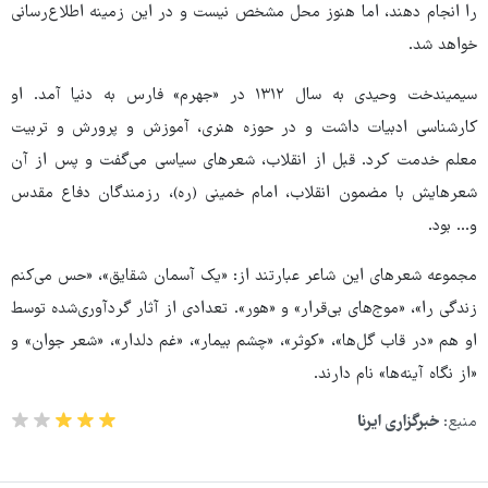
را انجام دهند، اما هنوز محل مشخص نیست و در این زمینه اطلاع‌رسانی
خواهد شد.
سیمیندخت وحیدی به سال ۱۳۱۲ در «جهرم» فارس به دنیا آمد. او
کارشناسی ادبیات داشت و در حوزه‌ هنری، آموزش و پرورش و تربیت
معلم خدمت کرد. قبل از انقلاب، شعرهای سیاسی می‌گفت و پس از آن
شعرهایش با مضمون انقلاب، امام خمینی (ره)، رزمندگان دفاع مقدس
و... بود.
مجموعه شعرهای این شاعر عبارتند از: «یک آسمان شقایق»، «حس می‌کنم
زندگی را»، «موج‌های بی‌قرار» و «هور». تعدادی از آثار گردآوری‌شده توسط
او هم «در قاب گل‌ها»، «کوثر»، «چشم بیمار»، «غم دلدار»، «شعر جوان» و
«از نگاه آینه‌ها» نام دارند.
منبع:
خبرگزاری ایرنا