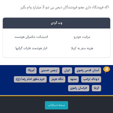
اگه فروشگاه داری عضو فروشندگان دیجی پی شو 3 میلیارد وام بگیر
وب گردی
مزایده خودرو
اندیشکده حکمرانی هوشمند
هزینه سفر به کربلا
انبار هوشمند فلزات گرانبها
آستان قدس رضوی
ایران
اربعین حسینی
آمریکا
دونالد ترامپ
مشهد
تنگه هرمز
حرم مطهر امام رضا (ع)
کربلا
خراسان رضوی
نسخه دسکتاپ