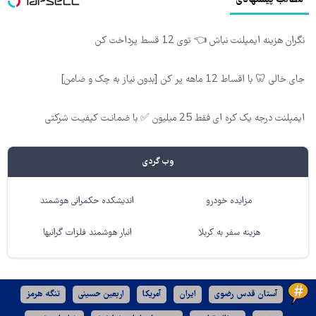
مطالب پیشنهادی
نگران هزینه ایمپلنت نباش 👈 توی 12 قسط پرداخت کن
جای خالی 🦷 با اقساط 12 ماهه پر کن [بدون نیاز به چک و ضامن]
ایمپلنت درجه یک کره ای فقط 25 میلیون ✅ با ضمانـت کیفیـت شرکتی
وب گردی
مزایده خودرو
اندیشکده حکمرانی هوشمند
هزینه سفر به کربلا
انبار هوشمند فلزات گرانبها
آستان قدس رضوی
ایران
آمریکا
اربعین حسینی
تنگه هرمز