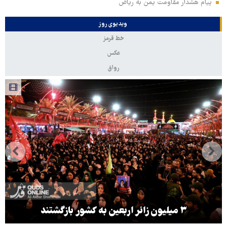
پیام هشدار مقاومت یمن به ریاض
ویدیوی روز
خط قرمز
عکس
رواق
۳ میلیون زائر اربعین به کشور بازگشتند