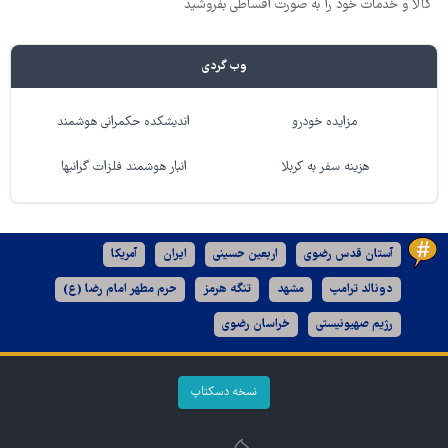
کالا و خدمات خود را به صورت اقساطی بفروشید
وب گردی
مزایده خودرو
اندیشکده حکمرانی هوشمند
هزینه سفر به کربلا
انبار هوشمند فلزات گرانبها
آستان قدس رضوی
اربعین حسینی
ایران
آمریکا
دونالد ترامپ
مشهد
تنگه هرمز
حرم مطهر امام رضا (ع)
رژیم صهیونیستی
خراسان رضوی
نسخه دسکتاپ