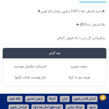
🔥خرید قسطی طلا با 100 میلیون تومان وام فوری🔥
طلا قسطی شد!!!!💰🔥
پیکرتراشی کل بدن با یک فرمول گیاهی
وب گردی
مزایده خودرو
اندیشکده حکمرانی هوشمند
هزینه سفر به کربلا
انبار هوشمند فلزات گرانبها
آستان قدس رضوی
ایران
آمریکا
اربعین حسینی
تنگه هرمز
مشهد
دونالد ترامپ
حرم مطهر امام رضا (ع)
خراسان رضوی