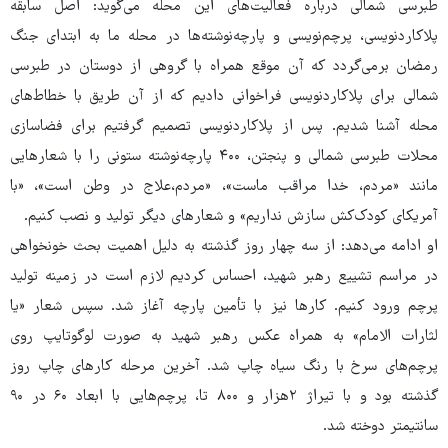
طبرسی شمالی درباره فعالیت‌های این محله می‌گوید: اصل سابقه
پلاکاردنویسی، پرچم‌نویسی و پارچه‌نوشته‌ها در محله ما به ابتدای جنگ
رمضان برمی‌گردد که آن موقع همراه با گروهی از دوستان در طبرسی
شمالی برای پلاکاردنویسی فراخوانی دادیم که از آن طریق با خطاط‌های
محله آشنا شدیم. پس از پلاکاردنویسی تصمیم گرفتیم برای فضاسازی
محلات طبرسی شمالی و پنجتن، ۴۰۰ پارچه‌نوشته ستونی را با شعارهایی
مانند «مردم، خدا مراقب ماست»، «مردم،علاج در وطن است»، «با
آمریکای کودک‌کش سازش نداریم» و شعارهای دیگر تولید و نصب کنیم.
او ادامه می‌دهد: از سه چهار روز گذشته به دلیل اهمیت بحث خونخواهی
در مراسم تشییع رهبر شهید، احساس کردیم لازم است در زمینه تولید
پرچم ورود کنیم. کارها نیز با تأمین پارچه آغاز شد. سپس شعار «یا
لثارات الامام» به همراه عکس رهبر شهید به ‌صورت لوگوتایپ روی
پرچم‌های سرخ با رنگ سیاه چاپ شد. آخرین مرحله کارهای چاپ روز
گذشته بود و با تیراژ ۲هزار و ۸۰۰ تا، پرچم‌هایی با ابعاد ۶۰ در ۹۰
سانتیمتر دوخته شد.