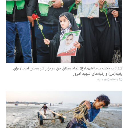
شهادت دخت سیدالشهدا(ع) نماد مطلق حق در برابر شر محض است/ برای
رقیه(س) و رقیه‌های شهید امروز
۱۴۰۵-۰۴-۲۹ ۰۹:۲۰