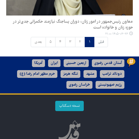
معاون رئیس‌جمهور در امور زنان: دوران پساجنگ نیازمند حکمرانی جدی‌تر در
حوزه زنان و خانواده است
۱۴۰۵-۰۳-۲۶ ۲۱:۰۰
قبلی
۱
۲
۳
۴
۵
بعدی
آستان قدس رضوی
اربعین حسینی
ایران
آمریکا
دونالد ترامپ
مشهد
تنگه هرمز
حرم مطهر امام رضا (ع)
رژیم صهیونیستی
خراسان رضوی
نسخه دسکتاپ