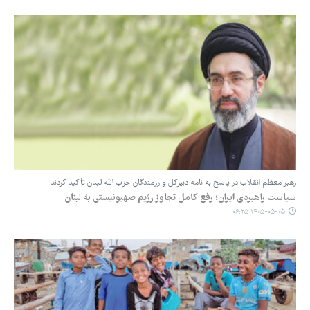
رهبر معظم انقلاب در پاسخ به نامه دبیرکل و رزمندگان حزب الله لبنان تأکید کردند
سیاست راهبردی ایران؛ رفع کامل تجاوز رژیم صهیونیستی به لبنان
۱۴۰۵-۰۵-۰۵ ۰۶:۲۵