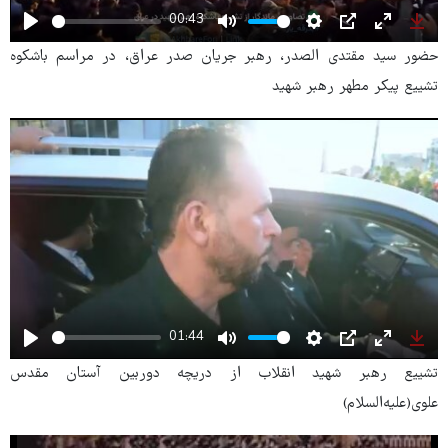
00:43
Play
Mute
Settings
PIP
Enter
Dow
حضور سید مقتدی الصدر، رهبر جریان صدر عراق، در مراسم باشکوه
fullscree
تشییع پیکر مطهر رهبر شهید
01:44
Play
Mute
Settings
PIP
Enter
Dow
تشییع رهبر شهید انقلاب از دریچه دوربین آستان مقدس
fullscree
علوی(علیه‌السلام)