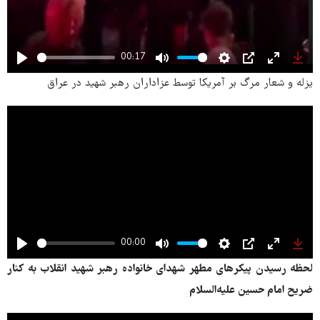
00:17
Play
Mute
Settings
PIP
Enter
Dow
یزله و شعار مرگ بر آمریکا توسط عزاداران رهبر شهید در عراق
fullscree
00:00
Play
Mute
Settings
PIP
Enter
Dow
لحظه رسیدن پیکرهای مطهر شهدای خانواده رهبر شهید انقلاب به کنار
fullscree
ضریح امام حسین علیه‌السلام