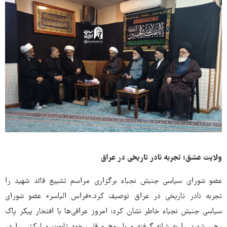
ولایت عشق؛ تجربه نادر تاریخی در عراق
عضو شورای سیاسی جنبش نجباء برگزاری مراسم تشییع قائد شهید را
تجربه نادر تاریخی در عراق توصیف کرد.«فراس الیاسر» عضو شورای
سیاسی جنبش نجباء خاطر نشان کرد: امروز عراقی‌ها با افتخار پیکر پاک
رهبر شهید را به شانه گرفته و با روح و قلب خود تابوت مبارکش را در