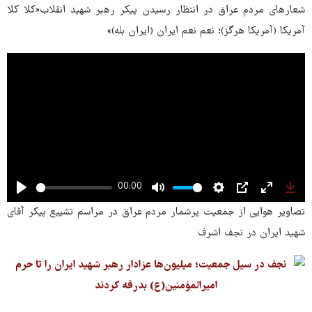
شعارهای مردم عراق در انتظار رسیدن پیکر رهبر شهید انقلاب«کلا کلا
آمریکا (آمریکا هرگز)؛ نعم نعم ایران (ایران بله)»
00:00
Play
Mute
Settings
PIP
Enter
Dow
تصاویر هوایی از جمعیت پرشمار مردم عراق در مراسم تشییع پیکر آقای
fullscree
شهید ایران در نجف اشرف