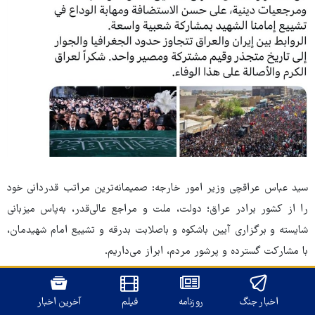
سید عباس عراقچی وزیر امور خارجه: صمیمانه‌ترین مراتب قدردانی خود
را از کشور برادر عراق؛ دولت، ملت و مراجع عالی‌قدر، به‌پاس میزبانی
شایسته و برگزاری آیین باشکوه و باصلابت بدرقه و تشییع امام شهیدمان،
با مشارکت گسترده و پرشور مردم، ابراز می‌داریم.
پیوندهای ایران و عراق، فراتر از مرزهای جغرافیایی و همسایگی، ریشه در
اخبار جنگ
روزنامه
فیلم
آخرین اخبار
تاریخی مشترک، ارزش‌هایی ماندگار و سرنوشتی واحد دارد. از سخاوت و