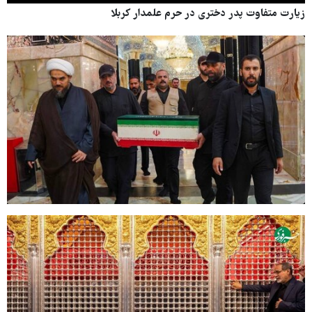
Play
Mute
Settings
PIP
Enter
Dow
زیارت متفاوت پدر دختری در حرم علمدار کربلا
fullscree