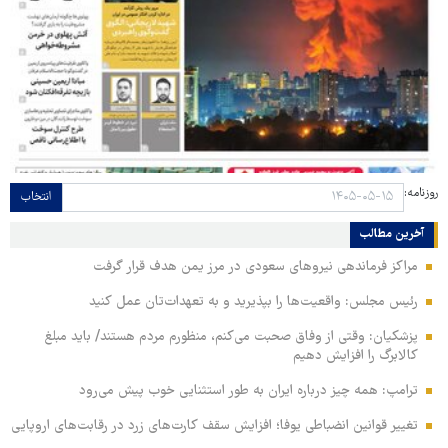
روزنامه:
انتخاب
آخرین مطالب
مراکز فرماندهی نیروهای سعودی در مرز یمن هدف قرار گرفت
رئیس مجلس: واقعیت‌ها را بپذیرید و به تعهدات‌تان عمل کنید
پزشکیان: وقتی از وفاق صحبت می‌کنم، منظورم مردم هستند/ باید مبلغ
کالابرگ را افزایش دهیم
ترامپ: همه چیز درباره ایران به طور استثنایی خوب پیش می‌رود
تغییر قوانین انضباطی یوفا؛ افزایش سقف کارت‌های زرد در رقابت‌های اروپایی