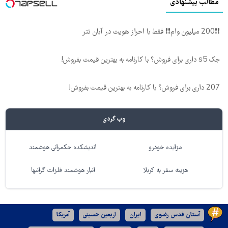
مطالب پیشنهادی
❗❗200 میلیون وام❗❗ فقط با احراز هویت در آبان تتر
جک s5 داری برای فروش؟ با کارنامه به بهترین قیمت بفروش!
207 داری برای فروش؟ با کارنامه به بهترین قیمت بفروش!
وب گردی
مزایده خودرو
اندیشکده حکمرانی هوشمند
هزینه سفر به کربلا
انبار هوشمند فلزات گرانبها
آستان قدس رضوی
ایران
اربعین حسینی
آمریکا