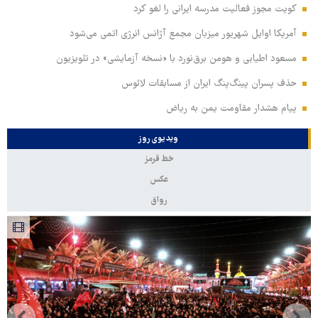
کویت مجوز فعالیت مدرسه ایرانی را لغو کرد
آمریکا اوایل شهریور میزبان مجمع آژانس انرژی اتمی می‌شود
مسعود اطیابی و هومن برق‌نورد با «نسخه آزمایشی» در تلویزیون
حذف پسران پینگ‌پنگ ایران از مسابقات لائوس
پیام هشدار مقاومت یمن به ریاض
ویدیوی روز
خط قرمز
عکس
رواق