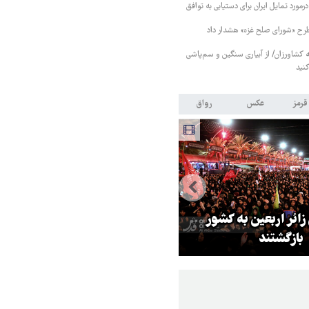
رمورد تمایل ایران برای دستیابی به توافق
طرح «شورای صلح غزه» هشدار داد
کشاورزان/ از آبیاری سنگین و سم‌پاشی
نید
قرمز
عکس
رواق
 زائر اربعین به کشور
هماهنگی محور مقاومت، آمریکا ر
بازگشتند
در منطقه درمانده کرد