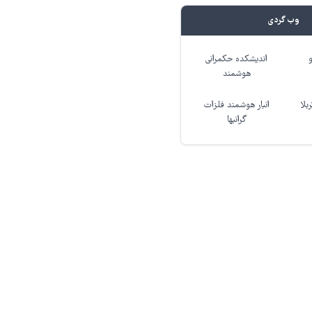
وب گردی
اندیشکده حکمرانی
هوشمند
بلا
انبار هوشمند فلزات
گرانبها