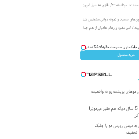
قیمت طلا و سکه جمعه ۱۶ مرداد ۱۴۰۵/ طلای ۱۸ عیار امروز
زمون‌های سمپاد و نمونه دولتی مشخص شد
ند / امیر مقاره و رهام هادیان از هم جدا
ک توی حمومت خالیه!45%تخفیف
خرید محصول
ی موهای پرپشت رو به واقعیت
این دوره رو نبینی، تا 5 سال دیگه هم فقیر می‌مونی!
کن
 به درمان ریزش مو با جلبک