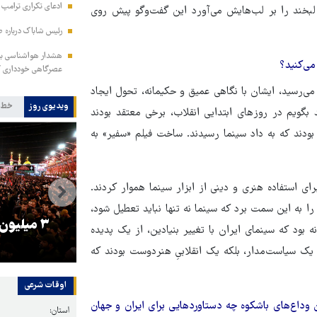
ادعای تکراری ترامپ د
لبخند را بر لب‌هایش می‌آورد این گفت‌وگو پیش روی
رئیس شاباک درباره 
هشدار هواشناسی به 
می‌کنید؟
عصرگاهی خودداری ک
 می‌رسید، ایشان با نگاهی عمیق و حکیمانه، تحول ایجاد
ویدیوی روز
خط 
 بگویم در روزهای ابتدایی انقلاب، برخی معتقد بودند
بودند که به داد سینما رسیدند. ساخت فیلم «سفیر» به
رای استفاده هنری و دینی از ابزار سینما هموار کردند.
ا به این سمت برد که سینما نه تنها نباید تعطیل شود،
را
ترامپ نماد فساد، اقتدارگرایی و
۳ میلیون
ه بود که سینمای ایران با تغییر بنیادین، از یک پدیده
جنگ‌طلبی است!
یک سیاست‌مدار، بلکه یک انقلابیِ هنردوست بودند که
اوقات شرعی
ن وداع‌های باشکوه چه دستاوردهایی برای ایران و جهان
استان: