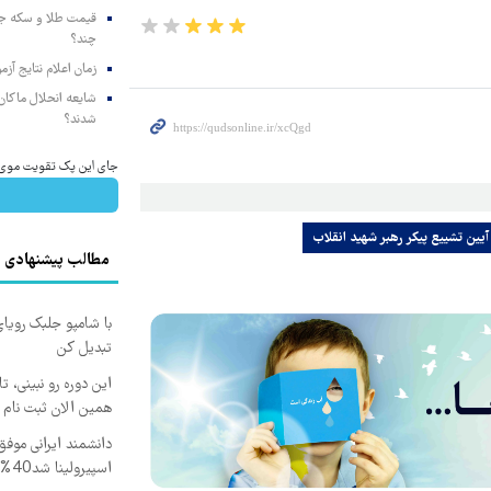
چند؟
زمان اعلام نتایج آ
شایعه انحلال ماکان‌ب
شدند؟
جای این پک تقویت موی جلب
آیین تشییع پیکر رهبر شهید انقلاب
مطالب پیشنهادی
با شامپو جلبک رویا
تبدیل کن
همین الان ثبت نام 
دانشمند ایرانی موفق
اسپیرولینا شد40% تخفیف