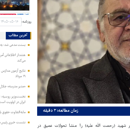
روزنامه:
آخرین مطالب
بسنت مدعی شد: به ز
هشدار اطلاعاتی آمری
می‌کند
نتایج آزمون مدارس س
۱۹ مرداد
«مدیر مدرسه» جلال 
نخست‌وزیر روسیه:‌ ت
ایران در اولویت است
زمان مطالعه: ۲ دقیقه
مابه‌التفاوت حقوق 
نشست خبری رئیس‌جمه
 شهید (رحمت الله علیه) را منشا تحولات عمیق در