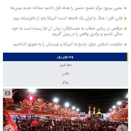
یحیی سریع: مرکز تجمع دشمن را هدف قرار دادیم؛ معادله جدید یمنی‌ها
فارن افرز : جنگ با ایران یک فاجعه است؛ آمریکا باید از خاورمیانه برود
عراقچی در پیامی خطاب به همسایگان: زمان آن فرا رسیده است به خود
متکی باشیم و برادری واقعی را در پیش گیریم
مقاومت اسلامی عراق: پاسخ به آمریکا و عربستان را به تعویق انداختیم
ویدیوی روز
خط قرمز
عکس
رواق