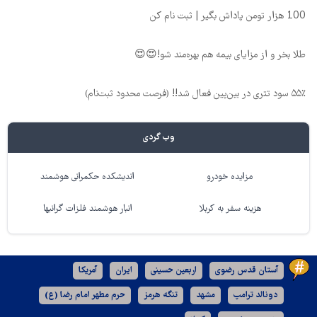
100 هزار تومن پاداش بگیر | ثبت نام کن
طلا بخر و از مزایای بیمه هم بهره‌مند شو!😍😍
۵۵٪ سود تتری در بین‌پین فعال شد!! (فرصت محدود ثبت‌نام)
وب گردی
مزایده خودرو
اندیشکده حکمرانی هوشمند
هزینه سفر به کربلا
انبار هوشمند فلزات گرانبها
آستان قدس رضوی
اربعین حسینی
ایران
آمریکا
دونالد ترامپ
مشهد
تنگه هرمز
حرم مطهر امام رضا (ع)