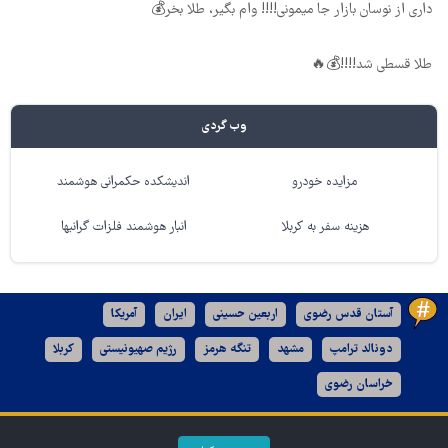
داری از نوسان بازار جا میمونی!!!! وام بگیر، طلا بخر💰
طلا قسطی شد!!!!💰🔥
وب گردی
مزایده خودرو
اندیشکده حکمرانی هوشمند
هزینه سفر به کربلا
انبار هوشمند فلزات گرانبها
آستان قدس رضوی
اربعین حسینی
ایران
آمریکا
دونالد ترامپ
مشهد
تنگه هرمز
رژیم صهیونیستی
کربلا
خراسان رضوی