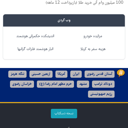
100 میلیون وام آنی خرید طلا (بازپرداخت 12 ماهه)
وب گردی
مزایده خودرو
اندیشکده حکمرانی هوشمند
هزینه سفر به کربلا
انبار هوشمند فلزات گرانبها
آستان قدس رضوی
ایران
آمریکا
اربعین حسینی
تنگه هرمز
دونالد ترامپ
مشهد
حرم مطهر امام رضا (ع)
خراسان رضوی
رژیم صهیونیستی
نسخه دسکتاپ