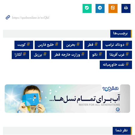
برچسب‌ها
دونالد ترامپ
قطر
بحرین
خلیج فارس
کویت
غرب آفریقا
ناتو
وزارت خارجه قطر
برزیل
آنکارا
نفت خاورمیانه
نظر شما