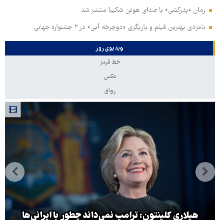
رمان «پدرکشی» با صدای هوتن شکیبا منتشر شد
نامزدی بهترین فیلم و بازیگری «دوچرخه آبی» در ۲ جشنواره جهانی
ویدیوی روز
خط قرمز
عکس
رواق
هیلاری کلینتون: ترامپ نمی‌داند چطور با ایرانی‌ها