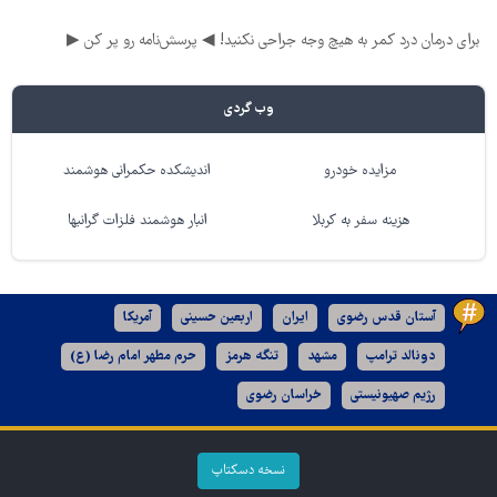
برای درمان درد کمر به هیچ وجه جراحی نکنید! ◀ پرسش‌نامه رو پر کن ▶
وب گردی
مزایده خودرو
اندیشکده حکمرانی هوشمند
هزینه سفر به کربلا
انبار هوشمند فلزات گرانبها
آستان قدس رضوی
ایران
اربعین حسینی
آمریکا
دونالد ترامپ
مشهد
تنگه هرمز
حرم مطهر امام رضا (ع)
رژیم صهیونیستی
خراسان رضوی
نسخه دسکتاپ