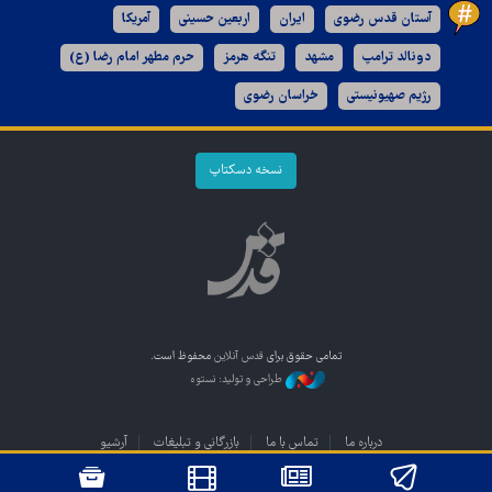
آستان قدس رضوی
ایران
اربعین حسینی
آمریکا
دونالد ترامپ
مشهد
تنگه هرمز
حرم مطهر امام رضا (ع)
رژیم صهیونیستی
خراسان رضوی
نسخه دسکتاپ
تمامی حقوق برای
قدس آنلاین
محفوظ است.
طراحی و تولید: نستوه
درباره ما
تماس با ما
بازرگانی و تبلیغات
آرشیو