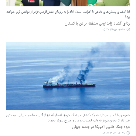
آیا امضای پیمان‌های دفاعی با اعراب، اسلام آباد را به رؤیای نقش‌آفرینی فراتر از توانش فرو خواهد
برد؟
ردای گشاد ژاندارمی منطقه بر تن پاکستان
۱۴۰۵-۰۴-۳۰ ۰۵:۱۷
همزمان با اصابت پرتابه به یک کشتی در تنگه هرمز، انصارالله نیز از آغاز محاصره دریایی عربستان
خبر داد تا بحران هرمز به باب المندب و دریای سرخ پیوند بخورد
دود جنگ طلبی آمریکا در چشم جهان
۱۴۰۵-۰۴-۳۰ ۰۵:۰۷