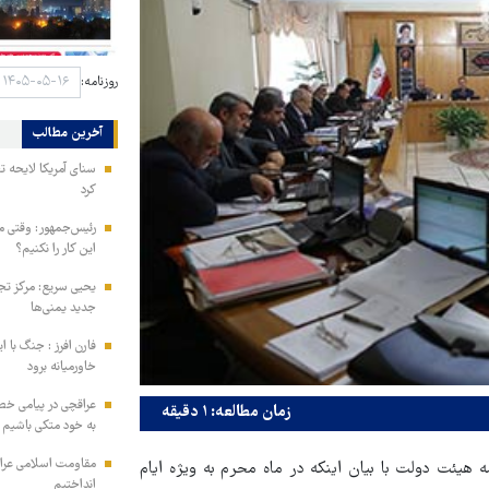
روزنامه:
آخرین مطالب
سنای آمریکا لایحه ت
کرد
رئیس‌جمهور: وقتی می
این کار را نکنیم؟
یحیی سریع: مرکز تج
جدید یمنی‌ها
فارن افرز : جنگ با ا
خاورمیانه برود
عراقچی در پیامی خط
زمان مطالعه: ۱ دقیقه
به خود متکی باشیم و
مقاومت اسلامی عراق:
هیئت دولت با بیان اینکه در ماه محرم به‌ ویژه ایام
انداختیم