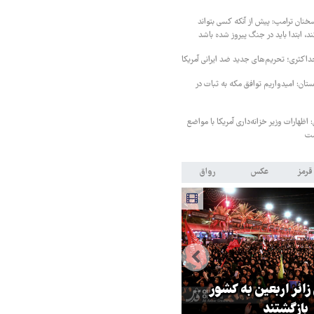
خنان ترامپ: پیش از آنکه کسی بتواند
د، ابتدا باید در جنگ پیروز شده باشد
داکثری؛ تحریم‌های جدید ضد ایرانی آمریکا
ستان: امیدواریم توافق مکه به ثبات در
اظهارات وزیر خزانه‌داری آمریکا با مواضع
ست
قرمز
عکس
رواق
 زائر اربعین به کشور
هماهنگی محور مقاومت، آمریکا ر
بازگشتند
در منطقه درمانده کرد