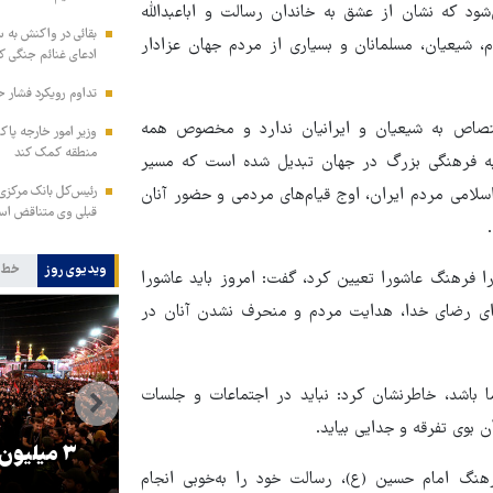
شود که نشان از عشق به خاندان رسالت و اباعبدالله
بقائی در واکنش به س
شیعیان، مسلمانان و بسیاری از مردم جهان عزادار
ادعای غنائم جنگی کن
تداوم رویکرد فشار ح
ختصاص به شیعیان و ایرانیان ندارد و مخصوص همه
وزیر امور خارجه پاک
منطقه کمک کند
ا به فرهنگی بزرگ در جهان تبدیل شده است که مسیر
رئیس‌کل بانک مرکزی: 
سلامی مردم ایران، اوج قیام‌های مردمی و حضور آنان
قبلی وی متناقض ا
ویدیوی روز
خط 
ا فرهنگ عاشورا تعیین کرد، گفت: امروز باید عاشورا
ای رضای خدا، هدایت مردم و منحرف نشدن آنان در
ا باشد، خاطرنشان کرد: نباید در اجتماعات و جلسات
 بوی تفرقه و جدایی بیاید.
را
ترامپ نماد فساد، اقتدارگرایی و
۳ میلیون
هنگ امام حسین (ع)‌، رسالت خود را به‌خوبی انجام
جنگ‌طلبی است!