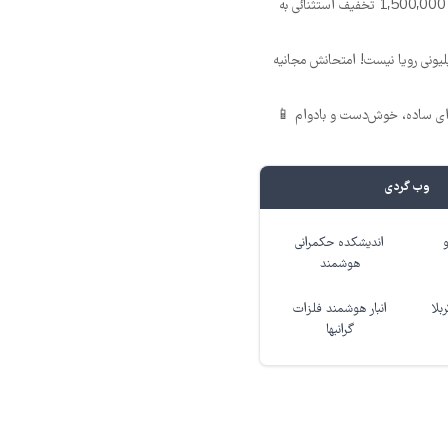
گوشی نوکیا 105 با 1,500,000 تخفیف استثنائی به
د ماهی 800 میلیونی رویا نیست! امتحانش مجانیه
ی ساده، خوش‌دست و بادوام 📱
وب گردی
اندیشکده حکمرانی
هوشمند
بلا
انبار هوشمند فلزات
گرانبها