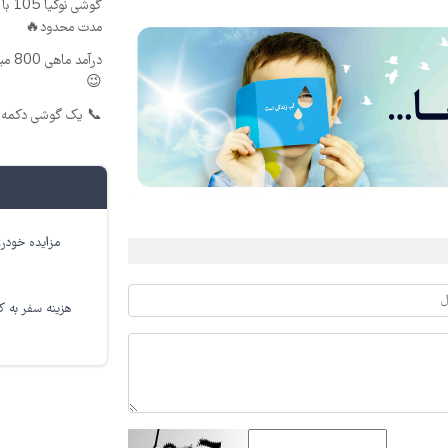
مدت محدود🔥
درآم
😉
📞 یک گوشی دکمه‌ا
مزایده خودرو
هزینه سفر به کر