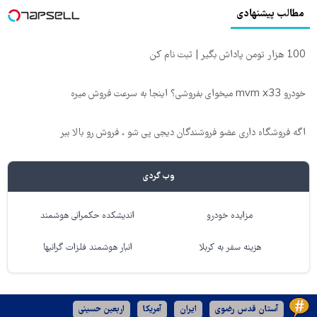
مطالب پیشنهادی
100 هزار تومن پاداش بگیر | ثبت نام کن
خودرو mvm x33 میخوای بفروشی؟ اینجا به سرعت فروش میره
اگه فروشگاه داری عضو فروشندگان دیجی پی شو ، فروش رو بالا ببر
وب گردی
مزایده خودرو
اندیشکده حکمرانی هوشمند
هزینه سفر به کربلا
انبار هوشمند فلزات گرانبها
آستان قدس رضوی
ایران
آمریکا
اربعین حسینی