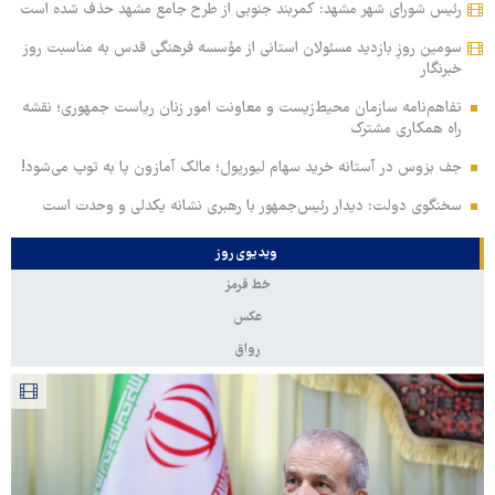
رئیس شورای شهر مشهد: کمربند جنوبی از طرح جامع مشهد حذف شده است
سومین روزِ بازدید مسئولان استانی از مؤسسه فرهنگی قدس به مناسبت روز
خبرنگار
تفاهم‌نامه سازمان محیط‌زیست و معاونت امور زنان ریاست جمهوری؛ نقشه
راه همکاری مشترک
جف بزوس در آستانه خرید سهام لیورپول؛ مالک آمازون پا به توپ می‌شود!
سخنگوی دولت: دیدار رئیس‌جمهور با رهبری نشانه یکدلی و وحدت است
ویدیوی روز
خط قرمز
عکس
رواق