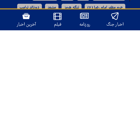
حرم مطهر امام رضا (ع)
تنگه هرمز
مشهد
دونالد ترامپ
خراسان رضوی
دهه آخر ماه صفر
اخبار جنگ
روزنامه
فیلم
آخرین اخبار
نسخه دسکتاپ
تمامی حقوق برای
قدس آنلاین
محفوظ است.
طراحی و تولید: نستوه
درباره ما
تماس با ما
بازرگانی و تبلیغات
آرشیو