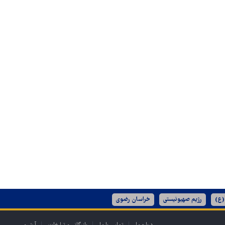
(ع)
رژیم صهیونیستی
خراسان رضوی