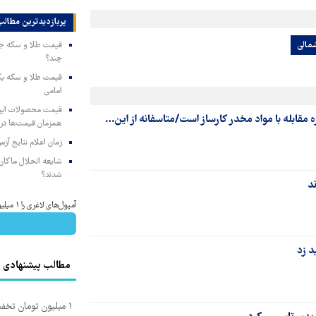
پربازدیدترین‌ مطالب
شمالی
چند؟
امامی
 مقابله با مواد مخدر کارساز است/متاسفانه از این…
همزمان قیمت‌ها در ب
زمان اعلام نتایج آ
شایعه انحلال ماکان‌ب
شدند؟
ند
آمپول‌های لاغری را ۱ میلیون تومان ارزان‌تر از همه‌جا بخر!
د زد
مطالب پیشنهادی
۱ میلیون تومان تخ