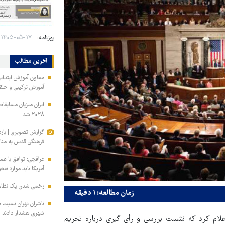
روزنامه:
آخرین مطالب
معاون آموزش ابتدای
آموزش ترکیبی و حلق
۲۰۲۸ شد
گزارش تصویری | باز
فرهنگی قدس به مناس
عراقچی: توافق با عم
آمریکا باید موارد نق
زخمی‌ شدن یک نظام
زمان مطالعه: ۱ دقیقه
ناشران تهران نسبت ب
شهری هشدار دادند
 اعلام کرد که نشست بررسی و رأی گیری درباره تحریم