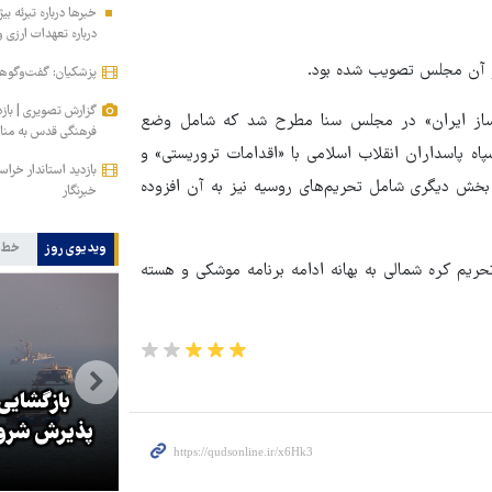
درباره تعهدات ارزی
در آن مجلس تصویب شده بود.
پزشکیان: گفت‌وگوها 
گزارش تصویری | باز
ات ساز ایران» در مجلس سنا مطرح شد که شامل وضع
فرهنگی قدس به مناس
پاه پاسداران انقلاب اسلامی با «اقدامات تروریستی» و
بازدید استاندار خر
بخش دیگری شامل تحریم‌های روسیه نیز به آن افزوده
خبرنگار
ویدیوی روز
خط 
یم کره شمالی به بهانه ادامه برنامه موشکی و هسته
بازدید استاندار خراسان رضوی از
بازگشایی
موسسه فرهنگی قدس در روز
پذیرش شروط 
خبرنگار