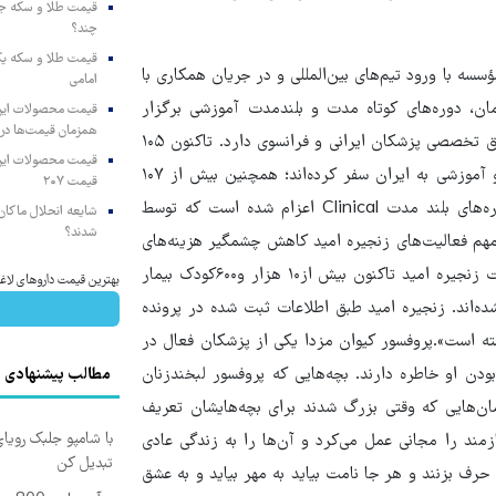
چند؟
ه با ورود تیم‌های بین‌المللی و در جریان همکاری با
امامی
 دوره‌های کوتاه مدت و بلندمدت آموزشی برگزار
همزمان قیمت‌ها در ب
می‌کند و همچنین اولین مؤسسه خیریه است که در درون خود تیم فوق تخصصی پزشکان ایرانی و فرانسوی دارد. تاکنون ۱۰۵
تیم فرانسوی جهت انجام مأموریت پزشکی و تعامل درمانی و علمی و آموزشی به ایران سفر کرده‌­اند؛ همچنین بیش از ۱۰۷
قیمت ۲۰۷
پزشک برای دوره‌های کوتاه مدت Observer و سه پزشک برای دوره‌های بلند مدت Clinical اعزام شده است که توسط
شایعه انحلال ماکان‌ب
شدند؟
مهم فعالیت‌های زنجیره امید کاهش چشمگیر هزینه‌های
درمان با بالاترین سطح استاندارد کیفیت درمان است. از آغاز فعالیت زنجیره امید تاکنون بیش از۱۰ هزار و۶۰۰کودک بیمار
بهترین قیمت داروهای لاغری، با ۱ میلیون تخفیف و ارسال 
‌اند. زنجیره امید طبق اطلاعات ثبت شده در پرونده
 ۳۳ استان کشور پذیرش داشته است».پروفسور کیوان مزدا یکی از پزشکان فعال در
ودن او خاطره دارند. بچه‌هایی که پروفسور لبخندزنان
مطالب پیشنهادی
ان‌هایی که وقتی بزرگ شدند برای بچه‌هایشان تعریف
با شامپو جلبک رویا
زمند را مجانی عمل می‌کرد و آن‌ها را به زندگی عادی
تبدیل کن
 حرف بزنند و هر جا نامت بیاید به مهر بیاید و به عشق