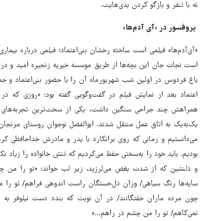
نه با تنفر و بازگو کردن بدی‌هایت.
پروفسور در «آی آدم‌ها»
«آی‌آدم‌ها» فیلمی است ساخته رخشان بنی‌اعتماد؛ فیلمی درباره بیمار
است نجات جان این بچه‌ها از طریق موسسه خیریه زنجیره امید و درم
باغ فردوس در اولین شب شهریورماه آن را با حضور بنی‌اعتماد و جم
اعتماد بعد از نمایش فیلم در گفت‌وگویی گفته بود: «روزی که در بی
همراهش چند جراحی سنگین داشت، یکی از سخت‌ترین تجربه‌های هم
یک‌به‌یک به اتاق عمل منتقل شدند. ابوالفضل نوجوان روستای مرنجان
می‌دانستیم و زمانی که روی برانکارد با پدر و مادرش خداحافظی کر
بودیم. باید خود را به‌سختی حفظ می‌کردیم که تنش خانواده را زیاد ن
و دلنشین که از شدت بغض می‌لرزید، زیر لب خواند: «تو را من چش
سایه‌ها رنگ سیاهی/ وزان دل‌خستگان راست اندوهی فراهم/ تو را من
چون مرده ماران خفتگانند/ در آن نوبت که بندد دست نیلوفر به ‌
نمی‌کاهم/ تو را من چشم در راهم…»