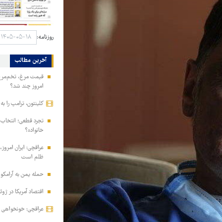
روزنامه:
آخرین مطالب
امروز چند شد؟
کلینتون، ترامپ را ب
تجرد قطعی؛ انتخا
خانواده؟
عراقچی: ایران امروز،
ظلم است
حمله یمن به آرامکو
اقتصاد آمریکا در ژوئیه ۲۳ هزار شغل از دس
عراقچی: خونخواهی ر