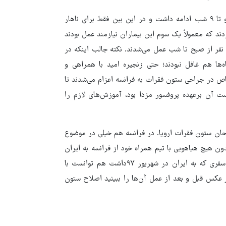
برنامه ویزیت ایشان به این صورت بود که از ۹ صبح شروع می‌شد و تا ۹ شب ادامه داشت و در این بین فقط برای ناهار
انگین ۱۵۰ بیمار را معاینه می‌کردند که معمولاً یک سوم این بیماران نیازمند عمل بودند
نفر از صبح تا شب عمل می‌شدند. نکته جالب اینکه در
ه‌ها هم غافل نبودند؛ حتی زنجیره امید با همراهی و
ص در جراحی ستون فقرات به فرانسه اعزام می‌شدند تا
ت آن برعهده پروفسور مزدا بود، آموزش‌های لازم را
احان ستون فقرات اروپا. در فرانسه هم خیلی در موضوع
 هیچ هیاهویی با تیم همراه خود از فرانسه به ایران
می‌آمد. همه هم و غمش مداوای کودکان بی‌بضاعت بود. در آخرین سفری که به ایران در شهریور ۹۷داشت هم توانست با
ی‌هایی که اگر عکس قبل و بعد از عمل آن‌ها را ببینید اصلاح ستون