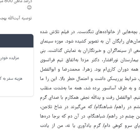
درآم
😉
توصیه آیت‌الله بهج
ی بچه‌هایی از خانواده‌های تنگدست. در فیلم تلاش شده
ان‌های رایگان آن به تصویر کشیده شود. موزه سینمای
عی از سینماگران و خبرنگاران به نمایش گذاشت. بنی
مزایده خودرو
مارستان نورافشار، دکتر مزدا به‌اتفاق تیم فرانسوی
ه دوران کاری‌ام بود. زهرا، محمدرضا و ابوالفضل
، شرایط پرریسکی داشت و احتمال خطر بالا. این را ما
هزینه سفر به کر
د و به ‌طرف آسانسور برده شد، همه ما به‌شدت منقلب
کنیم. ابوالفضل رفت و یدالله نجفی همکارم با صدای گرم
م در راهم/ شباهنگام/ که می‌گیرند در شاخ تلاجن،
 چشم در راهم/ شباهنگام، در آن دم که برجا دره‌ها
پای سرو کوهی دام/ گرم یادآوری یا نه، من از یادت