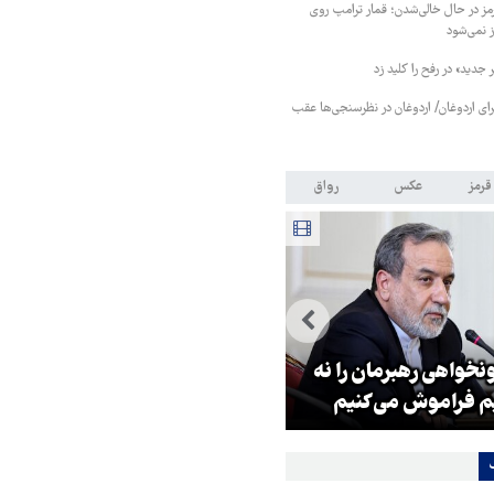
 در حال خالی‌شدن؛ قمار ترامپ روی
ز نمی‌شود
جدید» در رفح را کلید زد
رای اردوغان/ اردوغان در نظرسنجی‌ها عقب
قرمز
عکس
رواق
خواهی رهبرمان را نه
پوتین: چرا رهبری آمریکا کوته‌بینا
 فراموش می‌کنیم
رفتار می‌کند؟