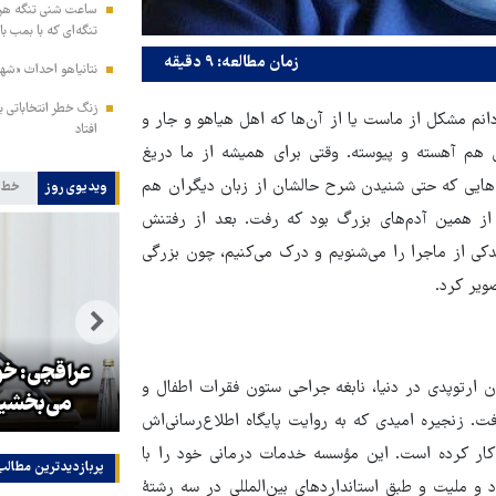
ساعت شنی تنگه هرمز
تنگه‌ای که با بمب با
زمان مطالعه: ۹ دقیقه
نتانیاهو احداث «شهر 
زنگ خطر انتخاباتی ب
دانم مشکل از ماست یا از آن‌ها که اهل هیاهو و جار و
افتاد
 هم آهسته و پیوسته. وقتی برای همیشه از ما دریغ
هایی که حتی شنیدن شرح حالشان از زبان دیگران هم
ویدیوی روز
خط 
 از همین آدم‌های بزرگ بود که رفت. بعد از رفتنش
دکی از ماجرا را می‌شنویم و درک می‌کنیم، چون بزرگی
ویر کرد.
نه
کلینتون، ترامپ را به صدام حسین
عراقچی: خون
ان ارتوپدی در دنیا، نابغه جراحی ستون فقرات اطفال و
تشبیه کرد
می‌بخشیم
رفت. زنجیره امیدی که به روایت پایگاه اطلاع‌رسانی‌اش
ی بین‌المللی است که در تیر ماه ۱۳۸۶ شروع به کار کرده است. این مؤسسه خدمات درمانی خود را با
پربازدیدترین‌ مطالب
ر گرفتن دین، نژاد و ملیت و طبق استانداردهای بین‌المللی در سه رشتۀ