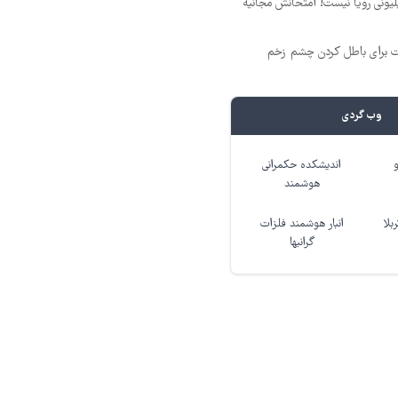
د ماهی 800 میلیونی رویا نیست! امتحانش مجانیه
ت برای باطل کردن چشم زخم
وب گردی
اندیشکده حکمرانی
هوشمند
بلا
انبار هوشمند فلزات
گرانبها