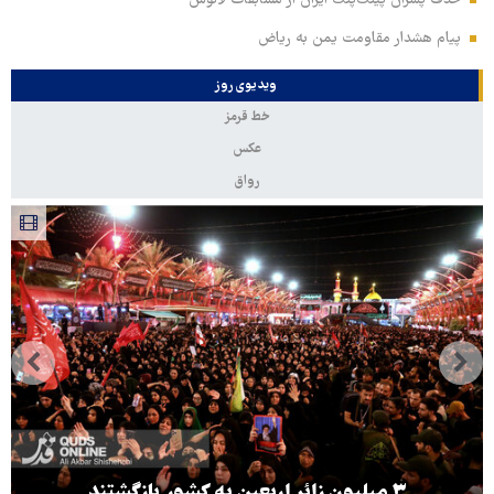
حذف پسران پینگ‌پنگ ایران از مسابقات لائوس
پیام هشدار مقاومت یمن به ریاض
ویدیوی روز
خط قرمز
عکس
رواق
۳ میلیون زائر اربعین به کشور بازگشتند