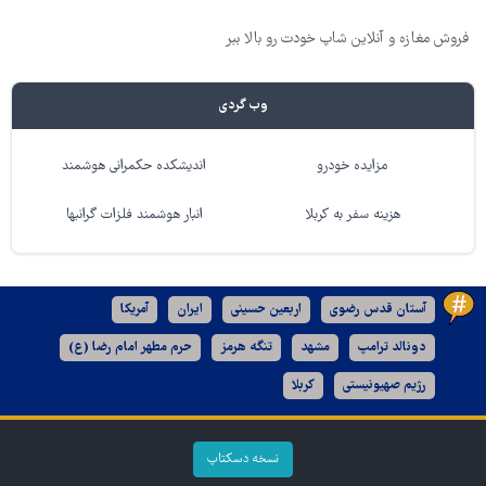
فروش مغازه و آنلاین شاپ خودت رو بالا ببر
وب گردی
مزایده خودرو
اندیشکده حکمرانی هوشمند
هزینه سفر به کربلا
انبار هوشمند فلزات گرانبها
آستان قدس رضوی
اربعین حسینی
ایران
آمریکا
دونالد ترامپ
مشهد
تنگه هرمز
حرم مطهر امام رضا (ع)
رژیم صهیونیستی
کربلا
نسخه دسکتاپ